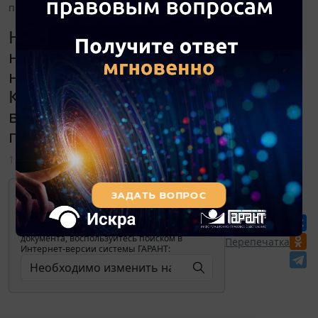
порядок действий?
Необходимо изменить
наименование автономной
некоммерческой организации.
Какие необходимы документы для
внесения изменений и каков
порядок действий?
1 апреля 2019
Для просмотра актуального текста
документа и получения полной
информации о вступлении в силу,
изменениях и порядке применения
документа, воспользуйтесь поиском в
Перепечатка
Интернет-версии системы ГАРАНТ: