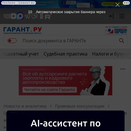
РЕКЛАМА
РЕКЛАМА • GARANT.RU
10
Автоматическое закрытие баннера через
Бюджетный учет
Судебная практика
Налоги и бухуче
Новости и аналитика
Правовые консультации
Гражданское право
Необходимо изменить наименование
автономной некоммерческой организации. Какие
необходимы документы для внесения изменений и каков