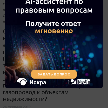
трансформаторным станциям и используются для
обеспечения электроэнергией плавильных печей)?
Относится ли межцеховой газопровод к объектам
недвижимости?
Относится ли к объектам
недвижимости линия
электропередачи (ЛЭП),
проложенная под землей, или нет
(ЛЭП подключены к
трансформаторным станциям и
используются для обеспечения
электроэнергией плавильных
печей)? Относится ли межцеховой
газопровод к объектам
недвижимости?
26 февраля 2019