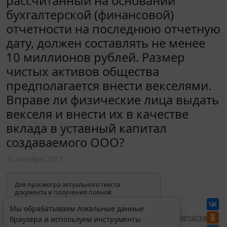
рассчитанный на основании
бухгалтерской (финансовой)
отчетности на последнюю отчетную
дату, должен составлять не менее
10 миллионов рублей. Размер
чистых активов общества
предполагается внести векселями.
Вправе ли физические лица выдать
векселя и внести их в качестве
вклада в уставный капитал
создаваемого ООО?
10 октября 2017
Для просмотра актуального текста
документа и получения полной
информации о вступлении в силу,
изменениях и порядке применения
Мы обрабатываем локальные данные
документа, воспользуйтесь поиском в
Перепечатка
браузера и используем инструменты
Интернет-версии системы ГАРАНТ: