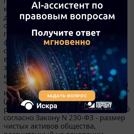
просроченной задолженности в
качестве основного вида
деятельности (Федеральный закон
от 03.07.2016 N 230-ФЗ "О защите
прав и законных интересов
физических лиц при
осуществлении деятельности по
возврату просроченной
задолженности и о внесении
изменений в Федеральный закон
"О микрофинансовой деятельности
и микрофинансовых организациях"
(далее - Закон N 230-ФЗ)). Доли
равные. Одно из требований к ООО
согласно Закону N 230-ФЗ - размер
чистых активов общества,