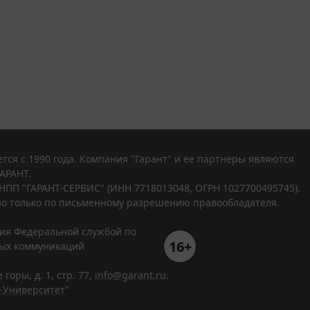
тся с 1990 года. Компания "Гарант" и ее партнеры являются
АРАНТ.
НПП "ГАРАНТ-СЕРВИС" (ИНН 7718013048, ОГРН 1027700495745).
о только по письменному разрешению правообладателя.
ния Федеральной службой по
16+
вых коммуникаций
горы, д. 1, стр. 77,
info@garant.ru
.
-Университет
"