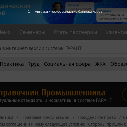
1
Автоматическое закрытие баннера через
Демо
Семинары
Стать партнером
Клиента
Практика
Труд
Социальная сфера
ЖКХ
Образ
алитика
Правовые консультации
Гражданское право
С
ом соглашении к нему следующее условие: "Стороны пришли к