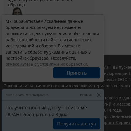
образца.
Мы обрабатываем локальные данные
браузера и используем инструменты
Выберите тему программы повышения квалификации
для юристов ...
аналитики в целях улучшения и обеспечения
работоспособности сайта, статистических
исследований и обзоров. Вы можете
запретить обработку указанных данных в
настройках браузера. Пожалуйста,
ознакомьтесь с условиями их обработки
.
© ООО "НПП "ГАРАНТ-СЕРВИС", 2026. Система ГАРАНТ выпускае
Принять
участниками Российской ассоциации правовой информации Г
Все права на материалы сайта ГАРАНТ.РУ принадлежат ООО "
Полное или частичное воспроизведение материалов возможн
Правила использования портала.
Erid: 4CQwVszH9pWwojUA9Q3
Реклама
Портал ГАРАНТ.РУ зарегистрирован в качестве сетевого изда
надзору в сфере связи,информационных технологий и массо
Получите полный доступ к системе
(Роскомнадзором), Эл № ФС77-58365 от 18 июня 2014 года.
ГАРАНТ бесплатно на 3 дня!
ООО "НПП "ГАРАНТ-СЕРВИС", 119234, г. Москва, тер. Ленинские 
Разработчик ЭПС Система ГАРАНТ – ООО "НПП "
Гарант-Сервис
Получить доступ