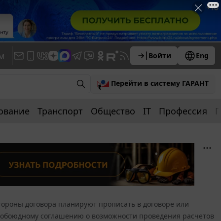
м
Войти
Eng
Перейти в систему ГАРАНТ
ование
Транспорт
Общество
IT
Профессия
П
тороны договора планируют прописать в договоре или
 обоюдному соглашению о возможности проведения расчетов