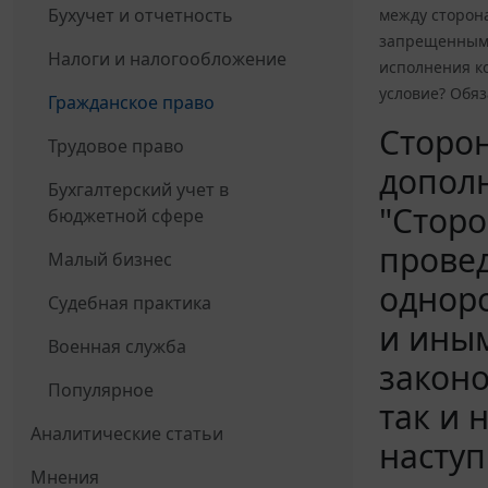
Бухучет и отчетность
между сторона
запрещенными
Налоги и налогообложение
исполнения ко
условие? Обя
Гражданское право
Сторон
Трудовое право
допол
Бухгалтерский учет в
"Стор
бюджетной сфере
провед
Малый бизнес
одноро
Судебная практика
и ины
Военная служба
законо
Популярное
так и 
Аналитические статьи
наступ
Мнения