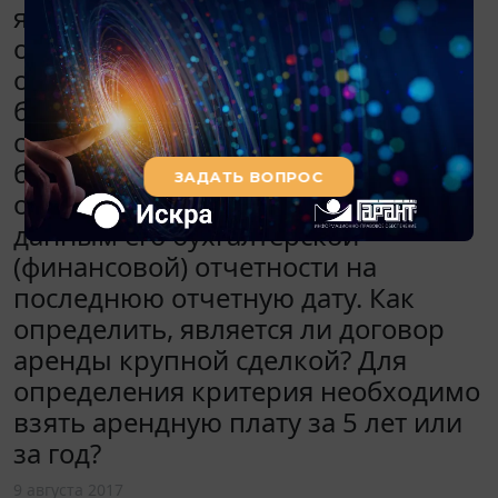
является сделка, связанная с
отчуждением или возможностью
отчуждения имущества, цена или
балансовая стоимость которого
составляет 25 и более процентов
балансовой стоимости активов
общества, определенной по
данным его бухгалтерской
(финансовой) отчетности на
последнюю отчетную дату. Как
определить, является ли договор
аренды крупной сделкой? Для
определения критерия необходимо
взять арендную плату за 5 лет или
за год?
9 августа 2017