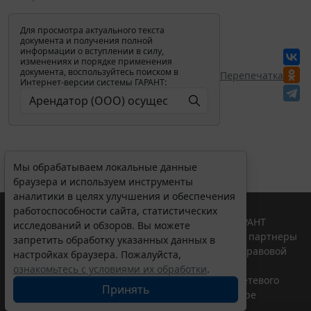
Для просмотра актуального текста
документа и получения полной
информации о вступлении в силу,
изменениях и порядке применения
документа, воспользуйтесь поиском в
Перепечатка
Интернет-версии системы ГАРАНТ:
Мы обрабатываем локальные данные
браузера и используем инструменты
аналитики в целях улучшения и обеспечения
работоспособности сайта, статистических
© ООО "НПП "ГАРАНТ-СЕРВИС", 2026. Система ГАРАНТ
исследований и обзоров. Вы можете
выпускается с 1990 года. Компания "Гарант" и ее партнеры
запретить обработку указанных данных в
являются участниками Российской ассоциации правовой
настройках браузера. Пожалуйста,
информации ГАРАНТ.
ознакомьтесь с условиями их обработки
.
Портал ГАРАНТ.РУ зарегистрирован в качестве сетевого
Принять
издания Федеральной службой по надзору в сфере
связи,информационных технологий и массовых