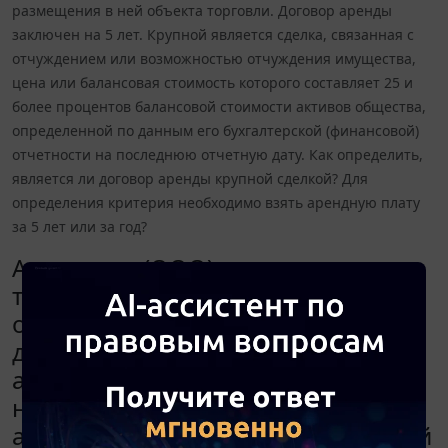
размещения в ней объекта торговли. Договор аренды
заключен на 5 лет. Крупной является сделка, связанная с
отчуждением или возможностью отчуждения имущества,
цена или балансовая стоимость которого составляет 25 и
более процентов балансовой стоимости активов общества,
определенной по данным его бухгалтерской (финансовой)
отчетности на последнюю отчетную дату. Как определить,
является ли договор аренды крупной сделкой? Для
определения критерия необходимо взять арендную плату
за 5 лет или за год?
Арендатор (ООО) осуществляет
торговую деятельность в качестве
одного из основных видов
деятельности. Недвижимость
арендуется с целью размещения в
ней объекта торговли. Договор
аренды заключен на 5 лет. Крупной