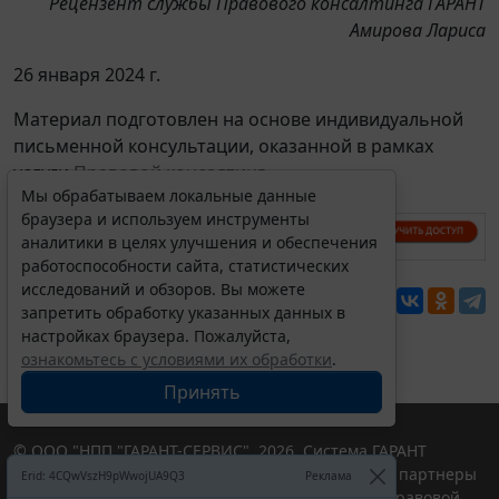
Рецензент службы Правового консалтинга ГАРАНТ
Амирова Лариса
26 января 2024 г.
Материал подготовлен на основе индивидуальной
письменной консультации, оказанной в рамках
услуги
Правовой консалтинг
.
Мы обрабатываем локальные данные
браузера и используем инструменты
аналитики в целях улучшения и обеспечения
работоспособности сайта, статистических
исследований и обзоров. Вы можете
Перепечатка
запретить обработку указанных данных в
настройках браузера. Пожалуйста,
ознакомьтесь с условиями их обработки
.
Принять
© ООО "НПП "ГАРАНТ-СЕРВИС", 2026. Система ГАРАНТ
выпускается с 1990 года. Компания "Гарант" и ее партнеры
Erid: 4CQwVszH9pWwojUA9Q3
Реклама
являются участниками Российской ассоциации правовой