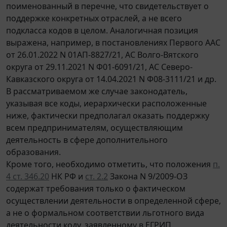
поименованный в перечне, что свидетельствует о
поддержке конкретных отраслей, а не всего
подкласса кодов в целом. Аналогичная позиция
выражена, например, в постановлениях Первого ААС
от 26.01.2022 N 01АП-8827/21, АС Волго-Вятского
округа от 29.11.2021 N Ф01-6091/21, АС Северо-
Кавказского округа от 14.04.2021 N Ф08-3111/21 и др.
В рассматриваемом же случае законодатель,
указывая все коды, иерархически расположенные
ниже, фактически предполагал оказать поддержку
всем предпринимателям, осуществляющим
деятельность в сфере дополнительного
образования.
Кроме того, необходимо отметить, что положения
п.
4 ст. 346.20
НК РФ и
ст. 2.2
Закона N 9/2009-ОЗ
содержат требования только о фактическом
осуществлении деятельности в определенной сфере,
а не о формальном соответствии льготного вида
деятельности коду, заявленному в ЕГРИП.