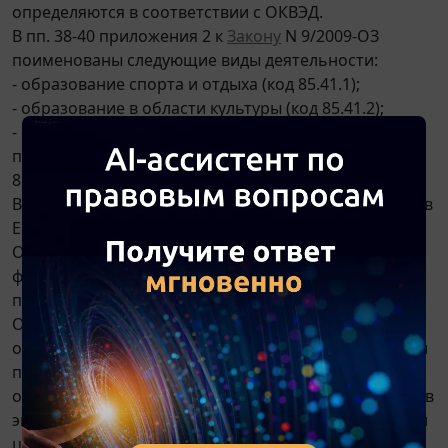
определяются в соответствии с ОКВЭД.
В пп. 38-40 приложения 2 к
Закону
N 9/2009-ОЗ
поименованы следующие виды деятельности:
- образование спорта и отдыха (код 85.41.1);
- образование в области культуры (код 85.41.2);
- образование дополнительное детей и взрослых
прочее, не включенное в другие группировки (код
85.41.9).
В рассматриваемом случае ИП согласно сведениям в
ЕГРИП осуществляет деятельность по коду 85.41
Образование дополнительное детей и взрослых,
формально не поименованному в вышеуказанном
перечне.
Однако следует обратить внимание, что ОКВЭД 2
основан на иерархическом методе классификации и
последовательном методе кодирования. Кодовое
обозначение для идентификации группировок видов
экономической деятельности состоит из двух-шести
цифровых знаков. Его структура может быть