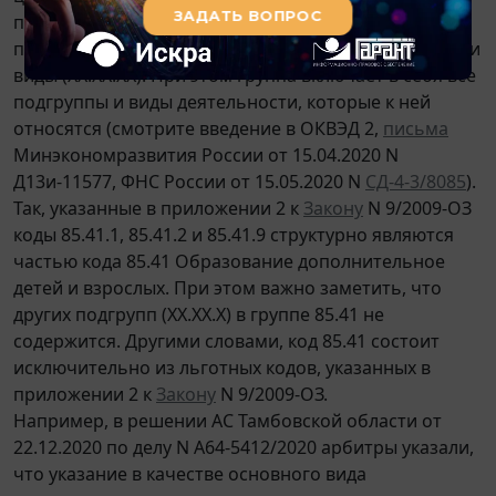
представлена в следующем виде: классы (ХХ),
подклассы (ХХ.Х), группы (ХХ.ХХ), подгруппы (ХХ.ХХ.Х) и
виды (ХХ.ХХ.ХХ). При этом группа включает в себя все
подгруппы и виды деятельности, которые к ней
относятся (смотрите введение в ОКВЭД 2,
письма
Минэкономразвития России от 15.04.2020 N
Д13и-11577, ФНС России от 15.05.2020 N
СД-4-3/8085
).
Так, указанные в приложении 2 к
Закону
N 9/2009-ОЗ
коды 85.41.1, 85.41.2 и 85.41.9 структурно являются
частью кода 85.41 Образование дополнительное
детей и взрослых. При этом важно заметить, что
других подгрупп (ХХ.ХХ.Х) в группе 85.41 не
содержится. Другими словами, код 85.41 состоит
исключительно из льготных кодов, указанных в
приложении 2 к
Закону
N 9/2009-ОЗ.
Например, в решении АС Тамбовской области от
22.12.2020 по делу N А64-5412/2020 арбитры указали,
что указание в качестве основного вида