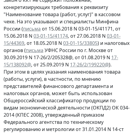
конкретизирующих требования к реквизиту
"Наименование товара (работ, услуг)" в кассовом
чеке. На это указывают и специалисты Минфина
России (
письма
от 15.06.2018 N 03-01-15/41171, от
15.06.2018 N
03-01-15/41174
, от 27.06.2018 N
03-01-
15/44369
, от 18.05.2018 N
03-01-15/33805
) и налоговых
органов (
письма
УФНС России по г. Москве от
30.09.2019 N 17-26/2/205328@, от 01.08.2019 N
17-
15/138092@
, от 25.09.2019 N
17-26/2/199220@
).
При этом в целях указания наименования товара
(работы, услуги), в частности, по мнению
представителей финансового департамента и
налоговых органов, может быть использован
Общероссийский классификатор продукции по
видам экономической деятельности (ОКПД2) ОК 034-
2014 (КПЕС 2008), утвержденный приказом
Федерального агентства по техническому
регулированию и метрологии от 31.01.2014 N 14-ст