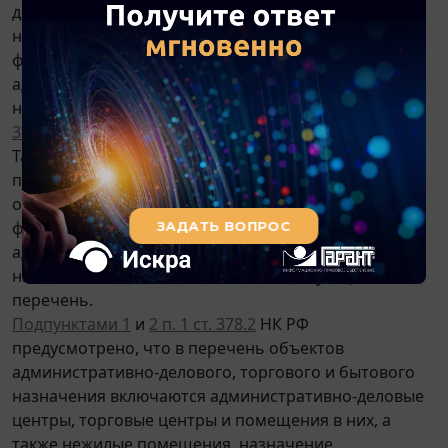
деятельности, за исключением объектов
налогообложения налогом на имущество
физических лиц, включенных в перечень объектов
административно-делового, торгового и бытового
назначения, определяемый в соответствии с
п. 7 ст.
378.2
НК РФ, утверждаемый субъектом РФ.
Таким образом, индивидуальные предприниматели,
применяющие специальные налоговые режимы, не
освобождаются от уплаты налога на имущество
физических лиц только в отношении объектов
административно-делового, торгового и бытового
назначения, включенных в соответствующий
перечень.
Подпунктами 1
и
2 п. 1 ст. 378.2
НК РФ
предусмотрено, что в перечень объектов
административно-делового, торгового и бытового
назначения включаются административно-деловые
центры, торговые центры и помещения в них, а
также нежилые помещения, назначение,