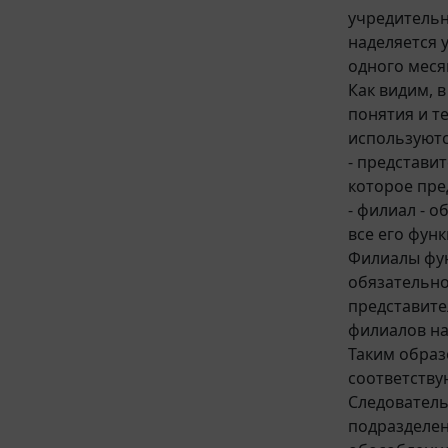
учредительн
наделяется 
одного меся
Как видим, 
понятия и т
используютс
- представи
которое пре
- филиал - 
все его функ
Филиалы фун
обязательно
представите
филиалов на
Таким образ
соответству
Следователь
подразделен