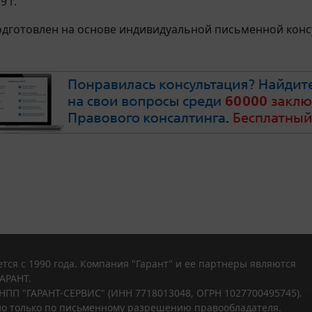
9 г.
дготовлен на основе индивидуальной письменной консу
тся с 1990 года. Компания "Гарант" и ее партнеры являются
АРАНТ.
НПП "ГАРАНТ-СЕРВИС" (ИНН 7718013048, ОГРН 1027700495745).
о только по письменному разрешению правообладателя.