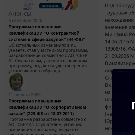
Под оборудо
трудовых об
Анонсы
нахождения 
8 сентября 2026
значения дл
Программа повышения
квалификации "О контрактной
Минфина Росс
системе в сфере закупок" (44-ФЗ)"
14.06.2016 N
Об актуальных изменениях в КС
13908/16, ФА
узнаете, став участником программы,
разработанной совместно с АО ''СБЕР
21.09.2006 N
А". Слушателям, успешно освоившим
В анализиру
программу, выдаются удостоверения
определенна
установленного образца.
Следователь
В силу
п. 1 ст
на учет в н
11 августа 2026
налоговых о
Программа повышения
филиала, пр
квалификации "О корпоративном
(направляем
заказе" (223-ФЗ от 18.07.2011)
Программа разработана совместно с
Юридическое
АО ''СБЕР А". Слушателям, успешно
исключением
освоившим программу, выдаются
удостоверения установленного