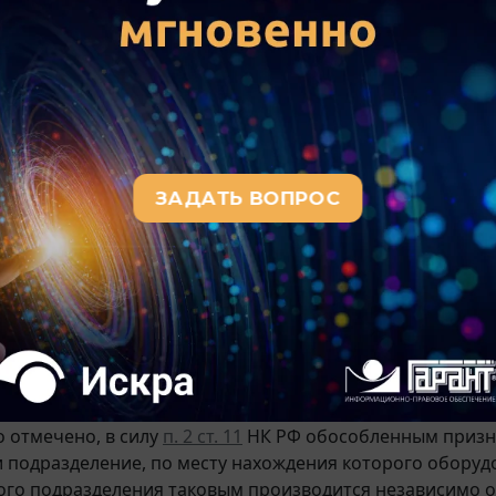
(
пп. 3 п. 2 ст. 23
НК РФ). Сообщение подается по форме N
N ММВ-7-6/362@ и заполняемой в соответствии с требов
и сообщений, представляемых (направляемых) организ
 на учет по месту нахождения её обособленных подразд
 РФ). Согласно
п. 2 ст. 84
НК РФ и с учетом
п. 6 ст. 6.1
НК Р
сообщения налоговый орган осуществляет постановку ор
низации уведомление о постановке на учет в налоговом 
.08.2011 N ЯК-7-6/488@).
ом, в рассматриваемом случае, когда ООО осуществляе
х рабочих мест, находящихся по адресу, отличному от 
налоговый орган по месту своего нахождения о создан
ина России от 12.01.2010 N 03-02-07/1-6).
Применение У
вии с
пп. 1 п. 3 ст. 346.12
НК РФ не вправе применять УСН 
льства). При этом налоговым законодательством опред
о отмечено, в силу
п. 2 ст. 11
НК РФ обособленным призн
 подразделение, по месту нахождения которого обору
го подразделения таковым производится независимо от 