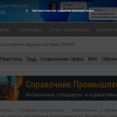
2
Автоматическое закрытие баннера через
Демо
Семинары
Стать партнером
Клиента
Практика
Труд
Социальная сфера
ЖКХ
Образ
алитика
Правовые консультации
Малый бизнес
Органи
ует открыть обособленное подразделение в г. Москве (это шоу