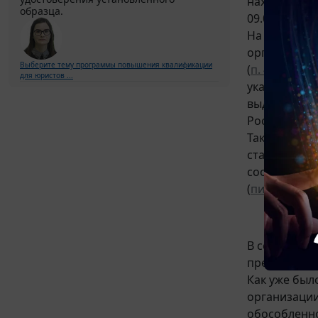
нахождения 
образца.
09.06.2011 
На основани
организации
Выберите тему программы повышения квалификации
(
п. 4 ст. 83
НК
для юристов ...
указанного 
выдает орга
России от 11
Таким образ
стационарны
сообщить в 
(
письмо
Минф
В соответст
представите
Как уже был
организации
обособленно