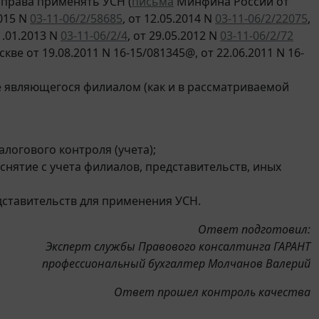
 права применять УСН (
письма
Минфина России от
2015 N
03-11-06/2/58685
, от 12.05.2014 N
03-11-06/2/22075
,
21.01.2013 N
03-11-06/2/4
, от 29.05.2012 N
03-11-06/2/72
кве от 19.08.2011 N 16-15/081345@, от 22.06.2011 N 16-
е являющегося филиалом (как и в рассматриваемой
логового контроля (учета);
 снятие с учета филиалов, представительств, иных
дставительств для применения УСН.
Ответ подготовил:
Эксперт службы Правового консалтинга ГАРАНТ
профессиональный бухгалтер Молчанов Валерий
Ответ прошел контроль качества