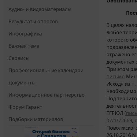
Обосновани
Аудио- и видеоматериалы
Пос
Результаты опросов
В целях нал
любое терри
Инфографика
которого об
Важная тема
подразделен
отражено ег
Сервисы
документах 
При этом ра
Профессиональные календари
письмо
Минф
Документы
Исходя из
п.
необходимо 
Информационное партнерство
Под террит
деятельност
Форум Гарант
ЕГРЮЛ (
пис
Подборки материалов
07/1/72669
, 
Поволжского
26.10.2016 N