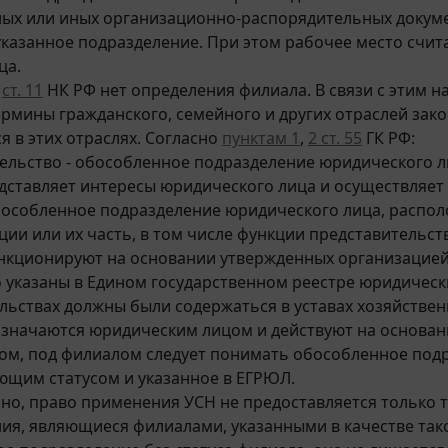
ых или иных организационно-распорядительных докуме
указанное подразделение. При этом рабочее место счита
ца.
в
ст. 11
НК РФ нет определения филиала. В связи с этим 
ермины гражданского, семейного и других отраслей зако
я в этих отраслях. Согласно
пунктам 1
,
2 ст. 55
ГК РФ:
тельство - обособленное подразделение юридического л
дставляет интересы юридического лица и осуществляет 
обособленное подразделение юридического лица, распо
ции или их часть, в том числе функции представительст
кционируют на основании утвержденных организацией 
 указаны в Едином государственном реестре юридически
льствах должны были содержаться в уставах хозяйствен
значаются юридическим лицом и действуют на основани
ом, под филиалом следует понимать обособленное под
ющим статусом и указанное в ЕГРЮЛ.
но, право применения УСН не предоставляется только
ия, являющиеся филиалами, указанными в качестве тако