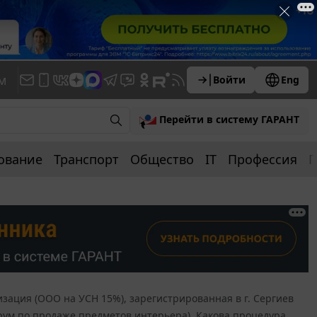
м
Войти
Eng
Перейти в систему ГАРАНТ
ование
Транспорт
Общество
IT
Профессия
П
зация (ООО на УСН 15%), зарегистрированная в г. Сергиев
-рум по продаже предметов интерьера). Какова процедура