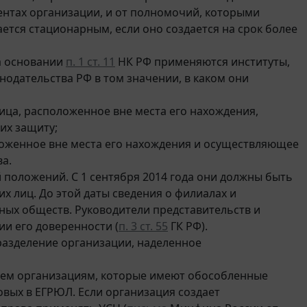
нтах организации, и от полномочий, которыми
ется стационарным, если оно создается на срок более
на основании
п. 1 ст. 11
НК РФ применяются институты,
нодательства РФ в том значении, в каком они
ица, расположенное вне места его нахождения,
их защиту;
ложенное вне места его нахождения и осуществляющее
ва.
положений. С 1 сентября 2014 года они должны быть
х лиц. До этой даты сведения о филиалах и
ных обществ. Руководители представительств и
и его доверенности (
п. 3 ст. 55
ГК РФ).
разделение организации, наделенное
 тем организациям, которые имеют обособленные
вых в ЕГРЮЛ. Если организация создает