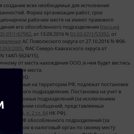
я создание всех необходимых для исполнения
язанностей. Форма организации работ, срок
ационарном рабочем месте не имеют правового
ждения его обособленного подразделения (
письма
02-07/1/67982
, от 13.09.2016 N
03-02-07/1/53392
, от
новления
АС Поволжского округа от 27.10.2016 N Ф06-
1293/2005
, ФАС Северо-Кавказского округа от
 N 14АП-5624/15).
ичному от места нахождения ООО, в нем будет вестись
ны рабочие места.
лением ООО.
асположенные на территории РФ, подлежат постановке
бособленного подразделения. Постановка на учет в
е обособленных подразделений (за исключением
и на основании сообщений, представляемых
(
п. 4 ст. 83
,
п. 2 ст. 84
НК РФ).
рритории РФ обособленного подразделения (за
ние об этом в налоговый орган по своему месту