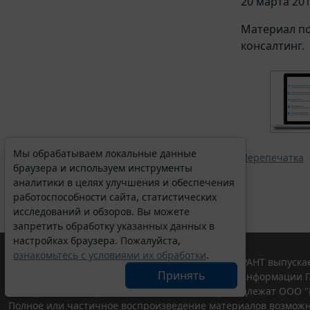
20 марта 201
Материал по
консалтинг.
Мы обрабатываем локальные данные
Перепечатка
браузера и используем инструменты
аналитики в целях улучшения и обеспечения
работоспособности сайта, статистических
исследований и обзоров. Вы можете
запретить обработку указанных данных в
настройках браузера. Пожалуйста,
ознакомьтесь с условиями их обработки
.
© ООО "НПП "ГАРАНТ-СЕРВИС", 2026. Система ГАРАНТ выпускае
Принять
участниками Российской ассоциации правовой информации Г
Все права на материалы сайта ГАРАНТ.РУ принадлежат ООО "
Полное или частичное воспроизведение материалов возможн