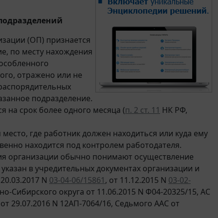
 подразделений
изации (ОП) признается
е, по месту нахождения
бособленного
ого, отражено или не
-распорядительных
азанное подразделение.
я на срок более одного месяца (
п. 2 ст. 11
НК РФ,
место, где работник должен находиться или куда ему
свенно находится под контролем работодателя.
ия организации обычно понимают осуществление
 указан в учредительных документах организации и
 20.03.2017 N
03-04-06/15861
, от 11.12.2015 N
03-02-
о-Сибирского округа от 11.06.2015 N Ф04-20325/15, АС
от 29.07.2016 N 12АП-7064/16, Седьмого ААС от