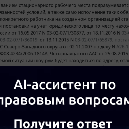
ванием стационарного рабочего места подразумеваетс
язанностей условий, а также само исполнение таких об
конкретного работника на созданном организацией ст
я постановки на учет юридического лица по месту нахо
ии от 16.05.2017 N 03-02-07/1/30877, от 18.11.2016 N
03-
03-02-07/1/36019
, от 13.11.2015 N
03-02-07/1/65879
,
поста
С Северо-Западного округа от 02.11.2007 по делу N
А26-1
 Ф08-4234/2006-1814А, Четырнадцатого ААС от 25.08.2015
емой ситуации шоу-рум будет находиться по адресу, отл
я деятельность ООО, и по адресу шоу-рума будут созда
но, шоу-рум следует признать обособленным подразде
. 83
НК РФ организации, в состав которых входят ОП, р
алоговых органах по месту нахождения каждого своего о
рганах российской организации по месту нахождения е
едставительства) осуществляется налоговыми органам
ых) этой организацией в соответствии с
п. 2 ст. 23
НК РФ 
 лицо в течение одного месяца со дня создания на те
 филиалов и представительств) обязано подать сообще