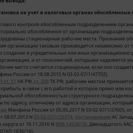
е вывода:
тановка на учет в налоговых органах обособленных
огового контроля обособленным подразделением орган
ториально обособленное от организации подразделени
орудованы стационарные рабочие места. Признание о
ия организации таковым производится независимо от т
о создание в учредительных или иных организационно
организации, и от полномочий, которыми наделяется ук
бочее место считается стационарным, если оно создаетс
ина России от 18.08.2015 N 03-02-07/1/47702).
 1 ст. 11
НК РФ,
ст. 209
ТК РФ, рабочим местом признается 
прибыть в связи с его работой и которое прямо или ко
ориальной обособленностью структурного подразделен
и по адресу, отличному от адреса организации, который
ьма
Минфина России от 05.05.2017 N 03-02-07/1/27605, от
от 08.07.2013 N
03-02-07/1/26374
,
постановления
АС Западн
 округа от 16.11.2016 N
Ф06-14530/16
, Двенадцатого ААС 
 07АП-1836/16).