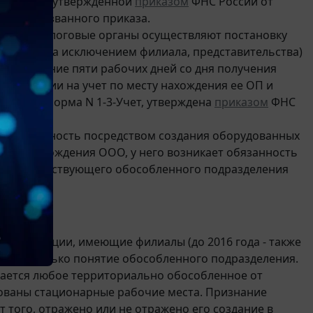
 С-09-3-1, утвержденной
приказом
ФНС России от
аниями названного приказа.
ацией, налоговые органы осуществляют постановку
елений (за исключением филиала, представительства)
Ф в течение пяти рабочих дней со дня получения
ганизации на учет по месту нахождения ее ОП и
органе (форма N 1-3-Учет, утверждена
приказом
ФНС
т деятельность посредством создания оборудованных
места нахождения ООО, у него возникает обязанность
ии соответствующего обособленного подразделения
СН
организации, имеющие филиалы (до 2016 года - также
елено только понятие обособленного подразделения.
ается любое территориально обособленное от
дованы стационарные рабочие места. Признание
того, отражено или не отражено его создание в