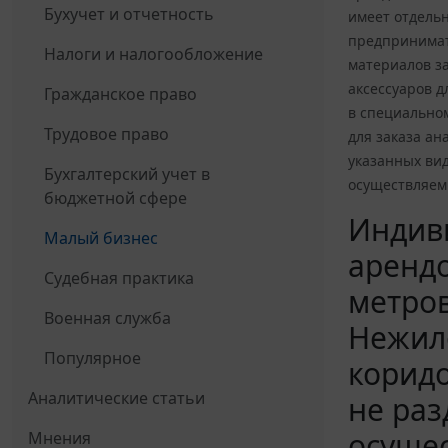
Бухучет и отчетность
имеет отдель
предпринимате
Налоги и налогообложение
материалов за
аксессуаров д
Гражданское право
в специальном
Трудовое право
для заказа а
указанных ви
Бухгалтерский учет в
осуществляем
бюджетной сфере
Индиви
Малый бизнес
аренд
Судебная практика
метров
Военная служба
Нежил
Популярное
корид
Аналитические статьи
не ра
осущес
Мнения