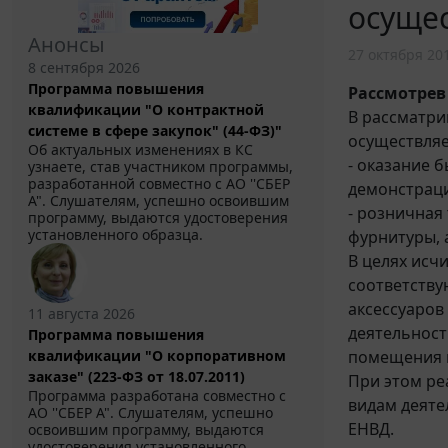
осущес
Анонсы
27 октября 20
8 сентября 2026
Программа повышения
Рассмотрев
квалификации "О контрактной
В рассматри
системе в сфере закупок" (44-ФЗ)"
осуществляе
Об актуальных изменениях в КС
- оказание б
узнаете, став участником программы,
разработанной совместно с АО ''СБЕР
демонстраци
А". Слушателям, успешно освоившим
- розничная
программу, выдаются удостоверения
установленного образца.
фурнитуры, 
В целях исч
соответству
аксессуаров
11 августа 2026
деятельност
Программа повышения
квалификации "О корпоративном
помещения 
заказе" (223-ФЗ от 18.07.2011)
При этом ре
Программа разработана совместно с
видам деяте
АО ''СБЕР А". Слушателям, успешно
ЕНВД.
освоившим программу, выдаются
удостоверения установленного