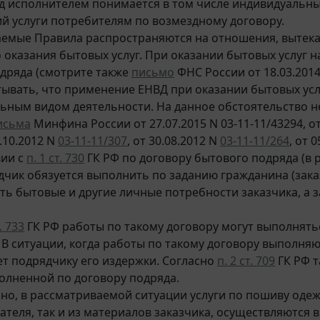
д исполнителем понимается в том числе индивидуаль
 услуги потребителям по возмездному договору.
емые Правила распространяются на отношения, вытека
 оказания бытовых услуг. При оказании бытовых услуг
дряда (смотрите также
письмо
ФНС России от 18.03.2014
тывать, что применение ЕНВД при оказании бытовых усл
ьным видом деятельности. На данное обстоятельство 
исьма
Минфина России от 27.07.2015 N 03-11-11/43294, от
2.10.2012 N
03-11-11/307
, от 30.08.2012 N
03-11-11/264
, от 
вии с
п. 1 ст. 730
ГК РФ по договору бытового подряда (в 
ядчик обязуется выполнить по заданию гражданина (зак
ть бытовые и другие личные потребности заказчика, а 
т. 733
ГК РФ работы по такому договору могут выполнятьс
 В ситуации, когда работы по такому договору выполняю
т подрядчику его издержки. Согласно
п. 2 ст. 709
ГК РФ т
олненной по договору подряда.
но, в рассматриваемой ситуации услуги по пошиву оде
теля, так и из материалов заказчика, осуществляются в