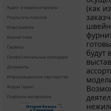
(как и
Аудио- и видеоматериалы
заказч
Результаты опросов
швейны
Инфографика
фурнит
Важная тема
готовы
Сервисы
будут 
Профессиональные календари
выстав
Документы
ассорт
Информационное партнерство
модели
Возмо
Форум Гарант
деяте
Подборки материалов
нежил