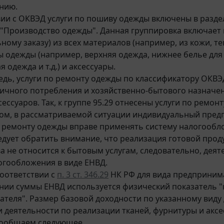
ению.
вии с ОКВЭД услуги по пошиву одежды включены в разд
4 "Производство одежды". Данная группировка включает
ному заказу) из всех материалов (например, из кожи, т
виды одежды (например, верхняя одежда, нижнее белье дл
 одежда и т.д.) и аксессуары.
едь, услуги по ремонту одежды по классификатору ОКВЭ
ичного потребления и хозяйственно-бытового назначени
ессуаров. Так, к группе 95.29 отнесены услуги по ремон
ом, в рассматриваемой ситуации индивидуальный пред
 ремонту одежды вправе применять систему налогообло
едует обратить внимание, что реализация готовой прод
а не относится к бытовым услугам, следовательно, деят
огообложения в виде ЕНВД.
соответствии с
п. 3 ст. 346.29
НК РФ для вида предпринима
нии суммы ЕНВД используется физический показатель "
теля". Размер базовой доходности по указанному виду д
 деятельности по реализации тканей, фурнитуры и аксе
сообщаем следующее.