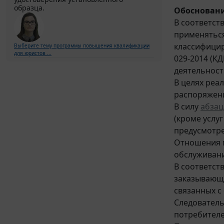
образца.
Обосновани
В соответст
применяться
классифицир
Выберите тему программы повышения квалификации
для юристов ...
029-2014 (К
деятельности
В целях реа
распоряжени
В силу
абзаца
(кроме услу
предусмотре
Отношения м
обслуживани
В соответст
заказывающи
связанных с
Следователь
потребителе