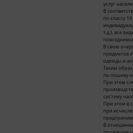
услуг насел
В соответст
по классу 1
индивидуаль
т.д.), все 
повседневная
В свою очер
предметов л
одежды и акс
Таким образ
по пошиву и
При этом сл
производств
систему нал
При этом в 
при исчисле
предпринима
В отношении
продукции 