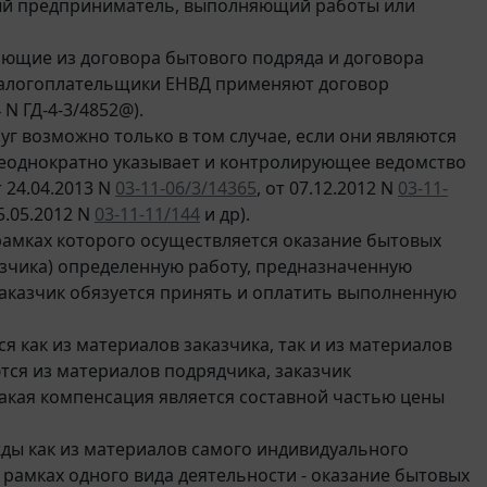
ный предприниматель, выполняющий работы или
ющие из договора бытового подряда и договора
 налогоплательщики ЕНВД применяют договор
 N ГД-4-3/4852@).
уг возможно только в том случае, если они являются
неоднократно указывает и контролирующее ведомство
 24.04.2013 N
03-11-06/3/14365
, от 07.12.2012 N
03-11-
05.05.2012 N
03-11-11/144
и др).
рамках которого осуществляется оказание бытовых
азчика) определенную работу, предназначенную
заказчик обязуется принять и оплатить выполненную
я как из материалов заказчика, так и из материалов
тся из материалов подрядчика, заказчик
акая компенсация является составной частью цены
жды как из материалов самого индивидуального
 рамках одного вида деятельности - оказание бытовых