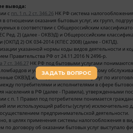
е вывода:
вии с
пп. 1 п. 2 ст. 346.26
НК РФ система налогообложения
 в отношении оказания бытовых услуг, их групп, подгруп
уемых в соответствии с Общероссийским классификато
ДЕС Ред. 2) (далее - ОКВЭД) и Общероссийским классиф
 (ОКПД 2) ОК 034-2014 (КПЕС 2008) (далее - ОКПД).
лизации указанной нормы коды видов деятельности и ко
ем Правительства РФ от 24.11.2016 N 2496-р.
 7 ст. 346.27
НК РФ под бытовыми услугами понимаются 
г ломбардов и услуг по ремонту, техническому обслужив
нные ОКВЭД и ОКПД, за исключением услуг по изготовл
ежду потребителями и исполнителями в сфере бытово
я населения в РФ (далее - Правила), утвержденными пос
вии с п. 1 Правил под потребителем понимается гражд
й или использующий работы (услуги) исключительно дл
 осуществлением предпринимательской деятельности.
но, в целях применения системы налогообложения в ви
м по договору об оказании бытовых услуг выступало фи