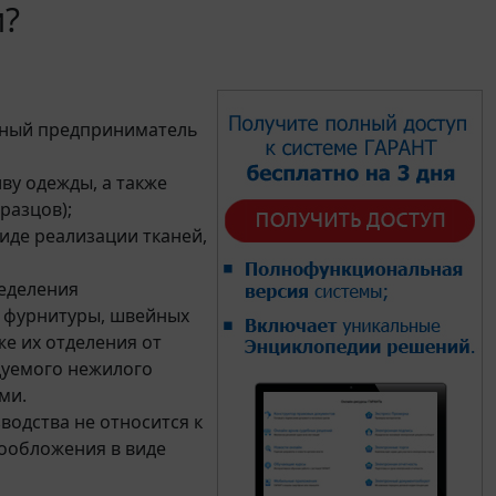
и?
ьный предприниматель
иву одежды, а также
разцов);
виде реализации тканей,
ределения
, фурнитуры, швейных
же их отделения от
дуемого нежилого
ми.
водства не относится к
ообложения в виде