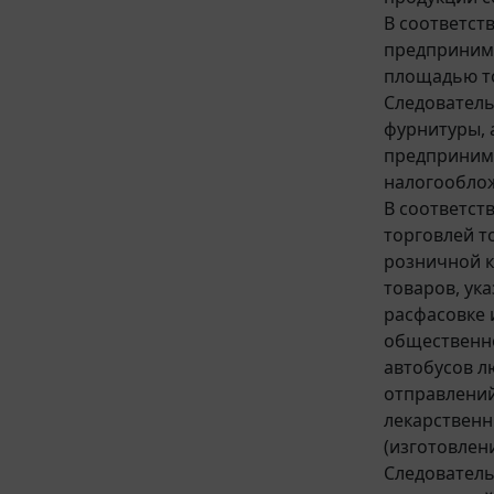
В соответст
предпринима
площадью то
Следователь
фурнитуры, 
предпринима
налогооблож
В соответст
торговлей т
розничной к
товаров, ук
расфасовке и
общественно
автобусов л
отправлений
лекарственн
(изготовлени
Следователь