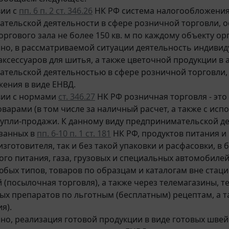
вии с
пп. 6 п. 2 ст. 346.26
НК РФ система налогообложения
тельской деятельности в сфере розничной торговли, 
ргового зала не более 150 кв. м по каждому объекту ор
но, в рассматриваемой ситуации деятельность индивид
аксессуаров для шитья, а также цветочной продукции в
тельской деятельностью в сфере розничной торговли,
ения в виде ЕНВД.
вии с нормами
ст. 346.27
НК РФ розничная торговля - это
оварами (в том числе за наличный расчет, а также с ис
упли-продажи. К данному виду предпринимательской де
азанных в
пп. 6-10 п. 1 ст. 181
НК РФ, продуктов питания и 
зготовителя, так и без такой упаковки и расфасовки, в 
го питания, газа, грузовых и специальных автомобилей
юбых типов, товаров по образцам и каталогам вне стаци
 (посылочная торговля), а также через телемагазины, 
ых препаратов по льготным (бесплатным) рецептам, а 
я).
но, реализация готовой продукции в виде готовых швей