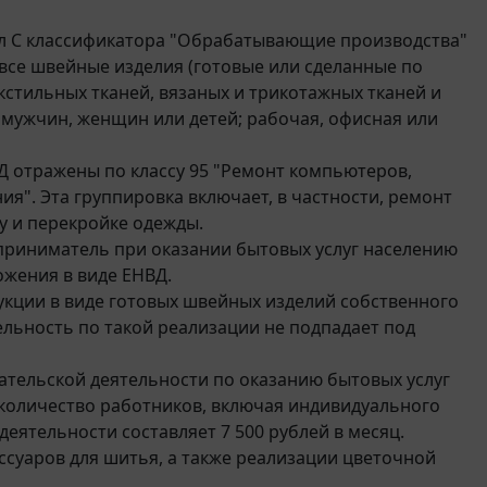
ел С классификатора "Обрабатывающие производства"
 все швейные изделия (готовые или сделанные по
екстильных тканей, вязаных и трикотажных тканей и
я мужчин, женщин или детей; рабочая, офисная или
Д отражены по классу 95 "Ремонт компьютеров,
я". Эта группировка включает, в частности, ремонт
ту и перекройке одежды.
приниматель при оказании бытовых услуг населению
жения в виде ЕНВД.
укции в виде готовых швейных изделий собственного
ельность по такой реализации не подпадает под
тельской деятельности по оказанию бытовых услуг
количество работников, включая индивидуального
еятельности составляет 7 500 рублей в месяц.
ссуаров для шитья, а также реализации цветочной