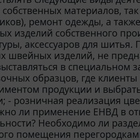
з собственных материалов, так
иков), ремонт одежды, а такж
х изделий собственного прои
уры, аксессуаров для шитья.
х швейных изделий, не предн
выставляться в специальном за
очных образцов, где клиенты 
иментом продукции и выбрать
; - розничная реализация цве
жно ли применение ЕНВД в о
льности? Необходимо ли разд
ого помещения перегородками