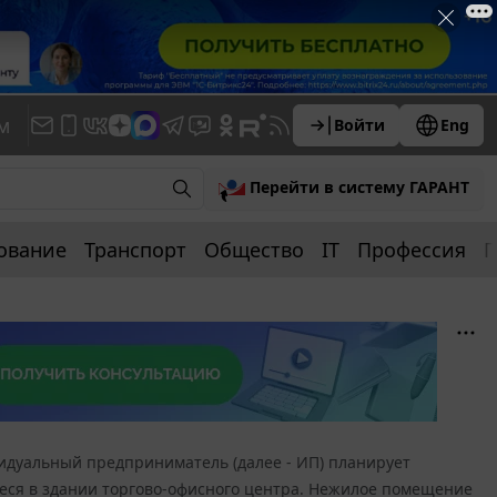
м
Войти
Eng
Перейти в систему ГАРАНТ
ование
Транспорт
Общество
IT
Профессия
П
дуальный предприниматель (далее - ИП) планирует
ся в здании торгово-офисного центра. Нежилое помещение