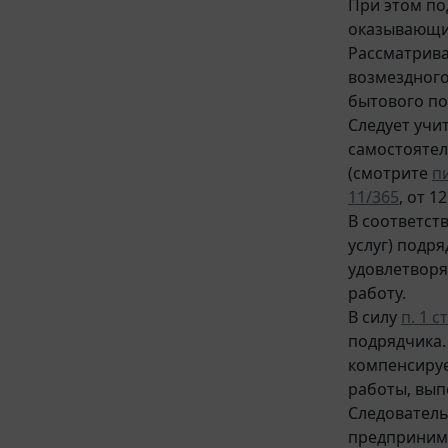
При этом по
оказывающий
Рассматрива
возмездного
бытового по
Следует учи
самостоятел
(смотрите
п
11/365
, от 1
В соответст
услуг) подр
удовлетворя
работу.
В силу
п. 1 с
подрядчика.
компенсируе
работы, вып
Следователь
предпринима