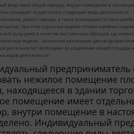
ный вход через общий коридор, внутри помещение в настоящи
ль планирует осуществлять следующие виды деятельности: - п
казчиков), ремонт одежды, а также реализацию готовых швейн
ля шитья. При этом отдельные модели готовых швейных издели
 зале (шоу-руме) в качестве выставочных образцов, где клиен
налогичные модели; - розничная реализация цветов (флористич
дов деятельности? Необходимо ли разделение общей площади 
ых видов деятельности?
дуальный предприниматель (
овать нежилое помещение пл
, находящееся в здании торго
ое помещение имеет отдельн
ор, внутри помещение в наст
зделено. Индивидуальный пре
твлять следующие виды деяте