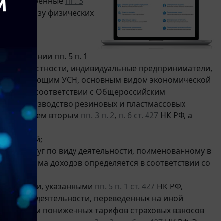
предусмотренные
пп. 3
ых в пользу физических
те.
а основании пп. 5 п. 1
ять, в частности, индивидуальные предприниматели,
, применяющим УСН, основным видом экономической
ьности в соответствии с Общероссийским
ется производство резиновых и пластмассовых
нных абзацем вторым
пп. 3 п. 2
,
п. 6 ст. 427
НК РФ, а
н. рублей;
занных услуг по виду деятельности, поименованному в
одов. Сумма доходов определяется в соответствии со
ятельности, указанными
пп. 5 п. 1 ст. 427
НК РФ,
ых видов деятельности, переведенных на иной
менения им пониженных тарифов страховых взносов