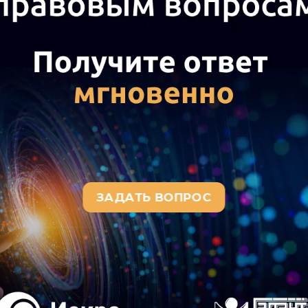
ь применять пониженные тарифы страховых взносов, 
 РФ, в отношении выплат и вознаграждений, начисленн
х в виде экономической деятельности, указанном в патен
е вывода:
 тарифы страховых взносов установлены
ст. 427
НК РФ. Н
ьи пониженные тарифы страховых взносов могут примен
ие выплаты и иные вознаграждения физическим лицам
и (классифицируемым на основании кодов видов деятел
ором видов экономической деятельности) которых явля
я этого необходимо выполнение условий, предусмотре
едпринимателя за налоговый период не превышают 79 мл
дов от осуществления реализации продукции и (или) ока
 427
НК РФ, составляет не менее 70% в общем объеме дох
РФ.
 факт осуществления плательщиком наряду с видами де
ение которых осуществляется в рамках УСН, также и ин
 налоговый режим, не является препятствием для при