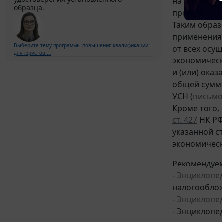
на основани
образца.
прослежива
Таким образ
применения
Выберите тему программы повышения квалификации
от всех осу
для юристов ...
экономическ
и (или) ока
общей сумме
УСН (
письм
Кроме того,
ст. 427
НК РФ
указанной с
экономическ
Рекомендуем
-
Энциклопе
налогообложе
-
Энциклопе
- Энциклопе