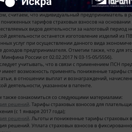
и приведенной нормы при условии выполнения требов
ется из
письма
Минфина России от 08.02.2017 N 03-15-06
ом, считаем, что индивидуальный предприниматель в 
 пониженных тарифов страховых взносов на основании
ществляемых видов деятельности за налоговый период не
ой деятельности останется изготовление изделий из ПВХ
занных услуг при осуществлении данного вида экономиче
 доходов предпринимателя. Отметим также, что для э
о
Минфина России от 02.02.2017 N 03-15-05/5556).
 следует учитывать, что в связи с применением ПСН пр
 имеет возможность применять пониженные тарифы стра
татьи, в отношении выплат и вознаграждений, начисленн
ой деятельности, указанном в патенте.
 также ознакомиться со следующими материалами:
дия решений
. Тарифы страховых взносов для платель
ния (с 1 января 2017 года);
дия решений
. Льготы и пониженные тарифы страховых вз
дия решений. Уплата страховых взносов в фиксирован