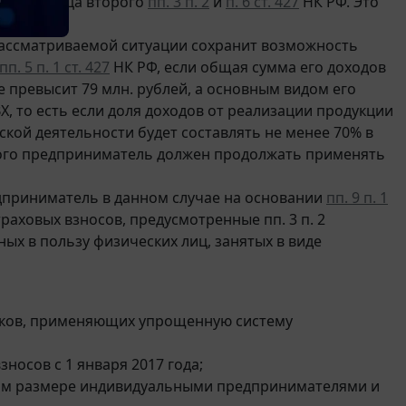
аний абзаца второго
пп. 3 п. 2
и
п. 6 ст. 427
НК РФ. Это
/6730.
рассматриваемой ситуации сохранит возможность
пп. 5 п. 1 ст. 427
НК РФ, если общая сумма его доходов
 превысит 79 млн. рублей, а основным видом его
, то есть если доля доходов от реализации продукции
ской деятельности будет составлять не менее 70% в
того предприниматель должен продолжать применять
едприниматель в данном случае на основании
пп. 9 п. 1
ховых взносов, предусмотренные пп. 3 п. 2
ых в пользу физических лиц, занятых в виде
щиков, применяющих упрощенную систему
носов с 1 января 2017 года;
ном размере индивидуальными предпринимателями и