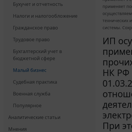
Бухучет и отчетность
применяет по
осуществляем
Налоги и налогообложение
технических 
Гражданское право
системы. Сох
ИП осу
Трудовое право
примен
Бухгалтерский учет в
бюджетной сфере
прочих
НК РФ
Малый бизнес
01.03.
Судебная практика
отнош
Военная служба
деятел
Популярное
электр
Аналитические статьи
При эт
Мнения