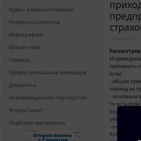
приход
Аудио- и видеоматериалы
предп
Результаты опросов
страхо
Инфографика
25 мая 2017
Важная тема
Рассмотрев
Индивидуал
Сервисы
применять 
Профессиональные календари
если:
- общая сум
Документы
период не п
- основным 
Информационное партнерство
то есть если
Форум Гарант
осуществлен
общей сумм
Подборки материалов
- он продол
Кроме того,