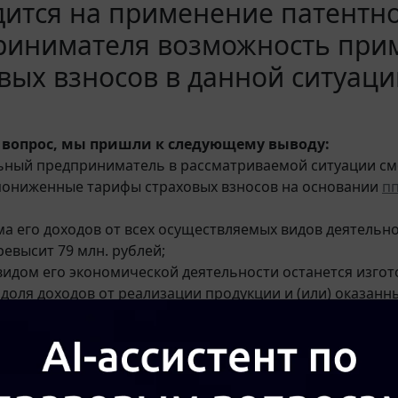
ится на применение патентно
ринимателя возможность при
вых взносов в данной ситуаци
 вопрос, мы пришли к следующему выводу:
ьный предприниматель в рассматриваемой ситуации с
пониженные тарифы страховых взносов на основании
пп
ма его доходов от всех осуществляемых видов деятельн
ревысит 79 млн. рублей;
видом его экономической деятельности останется изгот
 доля доходов от реализации продукции и (или) оказанны
ии данного вида экономической деятельности будет сос
е доходов предпринимателя;
жит применять УСН.
 в связи с применением ПСН предприниматель в данном