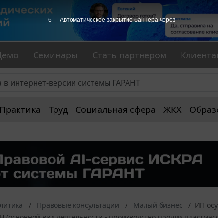
6
Автоматическое закрытие баннера через
Демо
Семинары
Стать партнером
Клиента
Практика
Труд
Социальная сфера
ЖКХ
Образ
алитика
Правовые консультации
Малый бизнес
ИП осу
 (основной вид деятельности - производство прочих пластмассов