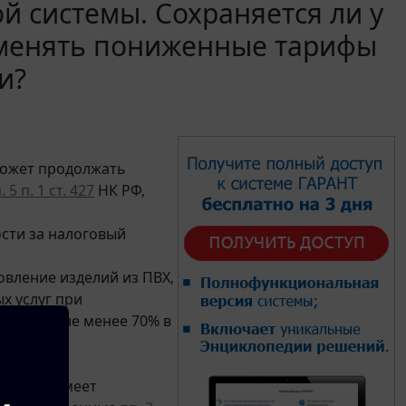
й системы. Сохраняется ли у
менять пониженные тарифы
и?
может продолжать
. 5 п. 1 ст. 427
НК РФ,
ости за налоговый
овление изделий из ПВХ,
х услуг при
тавлять не менее 70% в
 случае имеет