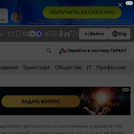
м
Войти
Eng
Перейти в систему ГАРАНТ
ование
Транспорт
Общество
IT
Профессия
П
ществляет деятельность по изготовлению изделий из ПВХ,
ых изделий). В соответствии с пп. 5 п. 1 ст. 427 НК РФ ИП