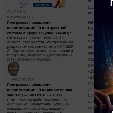
возможност
п. 2 ст. 427
НК
Анонсы
лиц, заняты
8 сентября 2026
Обосновани
Программа повышения
квалификации "О контрактной
Пониженные
системе в сфере закупок" (44-ФЗ)"
данной стат
Об актуальных изменениях в КС
производящ
узнаете, став участником программы,
разработанной совместно с АО ''СБЕР
деятельност
А". Слушателям, успешно освоившим
классификат
программу, выдаются удостоверения
изделий. Дл
установленного образца.
именно:
- доходы пр
- доля дохо
11 августа 2026
пп. 5 п. 1 ст.
Программа повышения
ст. 346.15
НК 
квалификации "О корпоративном
Сам по себе
заказе" (223-ФЗ от 18.07.2011)
Программа разработана совместно с
налогооблож
АО ''СБЕР А". Слушателям, успешно
специальный
освоившим программу, выдаются
удостоверения установленного