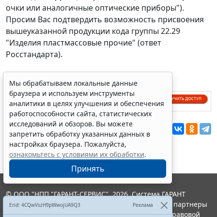
очки или аналогичные оптические приборы").
Просим Вас подтвердить возможность присвоения
вышеуказанной продукции кода группы 22.29
"Изделия пластмассовые прочие" (ответ
Росстандарта).
Мы обрабатываем локальные данные
браузера и используем инструменты
аналитики в целях улучшения и обеспечения
работоспособности сайта, статистических
исследований и обзоров. Вы можете
Перепечатка
запретить обработку указанных данных в
настройках браузера. Пожалуйста,
ознакомьтесь с условиями их обработки
.
Принять
© ООО "НПП "ГАРАНТ-СЕРВИС", 2026. Система ГАРАНТ
выпускается с 1990 года. Компания "Гарант" и ее партнеры
Erid: 4CQwVszH9pWwojUA9Q3
Реклама
являются участниками Российской ассоциации правовой