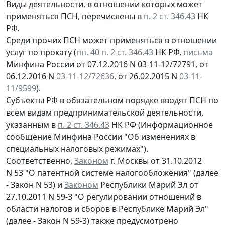
Виды деятельности, в отношении которых может
применяться ПСН, перечислены в
п. 2 ст. 346.43
НК
РФ.
Среди прочих ПСН может применяться в отношении
услуг по прокату (
пп. 40 п. 2 ст. 346.43
НК РФ,
письма
Минфина России от 07.12.2016 N 03-11-12/72791, от
06.12.2016 N
03-11-12/72636
, от 26.02.2015 N
03-11-
11/9599
).
Субъекты РФ в обязательном порядке вводят ПСН по
всем видам предпринимательской деятельности,
указанным в
п. 2 ст. 346.43
НК РФ (Информационное
сообщение Минфина России "Об изменениях в
специальных налоговых режимах").
Соответственно,
Законом
г. Москвы от 31.10.2012
N 53 "О патентной системе налогообложения" (далее
- Закон N 53) и
Законом
Республики Марий Эл от
27.10.2011 N 59-З "О регулировании отношений в
области налогов и сборов в Республике Марий Эл"
(далее - Закон N 59-3) также предусмотрено