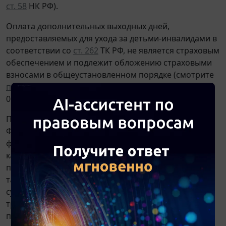
ст. 58
НК РФ).
Оплата дополнительных выходных дней,
предоставляемых для ухода за детьми-инвалидами в
соответствии со
ст. 262
ТК РФ, не является страховым
обеспечением и подлежит обложению страховыми
взносами в общеустановленном порядке (смотрите
п. 4
письма Минфина России от 21.03.2017 N 03-15-
06/16239).
При этом исходя из положений
ч. 17 ст. 37
Федерального закона от 24.07.2009 N 213-ФЗ
финансовое обеспечение расходов работодателя
как на оплату дополнительных выходных дней,
предоставляемых для ухода за детьми-инвалидами,
так и на страховые взносы, начисленные на данные
суммы, осуществляется за счет межбюджетных
трансфертов из федерального бюджета,
предоставляемых СФР. То есть исходя из указанной