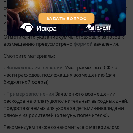
нормы возмещению от СФР подлежит не только
сумма расходов на оплату четырех дополнительных
дней, предоставляемых для ухода за детьми-
инвалидами, но и сумма страховых взносов,
начисленных и уплаченных с данной выплаты.
Отметим, что указание суммы страховых взносов к
возмещению предусмотрено
формой
заявления.
Смотрите материалы:
-
Энциклопедия решений
. Учет расчетов с СФР в
части расходов, подлежащих возмещению (для
бюджетной сферы);
-
Пример заполнения
Заявления о возмещении
расходов на оплату дополнительных выходных дней,
предоставляемых для ухода за детьми-инвалидами
одному из родителей (опекуну, попечителю).
Рекомендуем также ознакомиться с материалом: