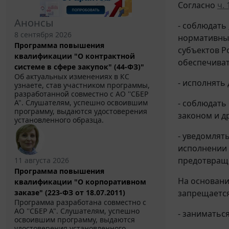
Согласно
ч. 
Анонсы
- соблюдать
8 сентября 2026
нормативные
Программа повышения
субъектов Р
квалификации "О контрактной
обеспечиват
системе в сфере закупок" (44-ФЗ)"
Об актуальных изменениях в КС
- исполнять
узнаете, став участником программы,
разработанной совместно с АО ''СБЕР
- соблюдать
А". Слушателям, успешно освоившим
программу, выдаются удостоверения
законом и д
установленного образца.
- уведомлят
исполнении 
предотвращ
11 августа 2026
Программа повышения
На основан
квалификации "О корпоративном
запрещается
заказе" (223-ФЗ от 18.07.2011)
Программа разработана совместно с
АО ''СБЕР А". Слушателям, успешно
- заниматьс
освоившим программу, выдаются
удостоверения установленного