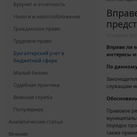
Бухучет и отчетность
Вправ
Налоги и налогообложение
предст
Гражданское право
25 апреля 202
Трудовое право
Вправе ли
Бухгалтерский учет в
интересы и
бюджетной сфере
По данному
Малый бизнес
Законодател
Судебная практика
служащим ин
Военная служба
Обосновани
Популярное
Правовое ре
муниципальн
Аналитические статьи
порядок пр
также прини
Мнения