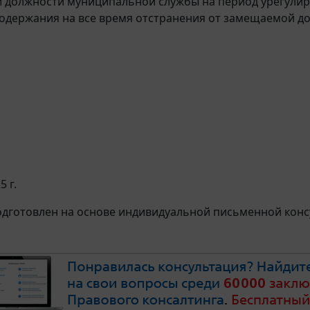
должности муниципальной службы на период урегулиро
одержания на все время отстранения от замещаемой д
5 г.
дготовлен на основе индивидуальной письменной консу