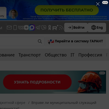
м
Войти
Eng
Перейти в систему ГАРАНТ
ование
Транспорт
Общество
IT
Профессия
П
юджетной сфере
Вправе ли муниципальный служащий
еренности?