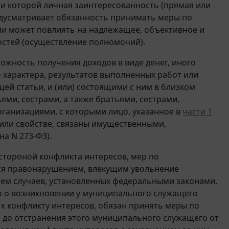
ри которой личная заинтересованность (прямая или
дусматривает обязанность принимать меры по
ли может повлиять на надлежащее, объективное и
остей (осуществление полномочий).
ожность получения доходов в виде денег, иного
 характера, результатов выполненных работ или
ей статьи, и (или) состоящими с ним в близком
ями, сестрами, а также братьями, сестрами,
рганизациями, с которыми лицо, указанное в
части 1
е или свойстве, связаны имущественными,
на N 273-ФЗ).
тороной конфликта интересов, мер по
ся правонарушением, влекущим увольнение
ем случаев, установленных федеральными законами.
но о возникновении у муниципального служащего
к конфликту интересов, обязан принять меры по
 до отстранения этого муниципального служащего от