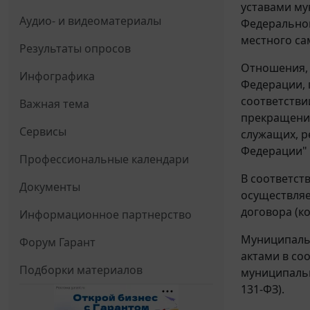
уставами м
Аудио- и видеоматериалы
Федеральног
местного са
Результаты опросов
Отношения, 
Инфографика
Федерации, 
соответстви
Важная тема
прекращение
Сервисы
служащих, р
Федерации" (
Профессиональные календари
В соответст
Документы
осуществляе
договора (ко
Информационное партнерство
Муниципаль
Форум Гарант
актами в со
Подборки материалов
муниципальн
131-ФЗ).