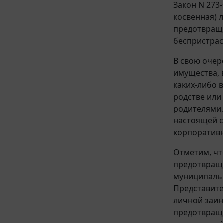
Закон N 273
косвенная) 
предотвраще
беспристрас
В свою очер
имущества, 
каких-либо 
родстве или
родителями,
настоящей с
корпоратив
Отметим, чт
предотвраще
муниципальн
Представите
личной заин
предотвраще