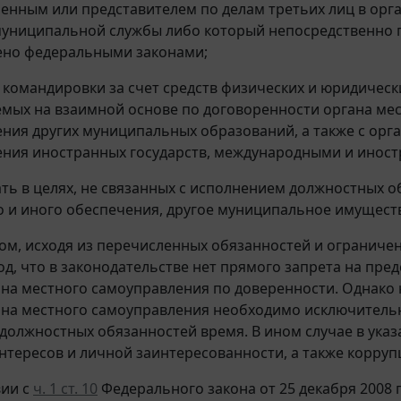
ренным или представителем по делам третьих лиц в орг
униципальной службы либо который непосредственно п
ено федеральными законами;
в командировки за счет средств физических и юридическ
мых на взаимной основе по договоренности органа мес
ния других муниципальных образований, а также с орг
ения иностранных государств, международными и инос
ать в целях, не связанных с исполнением должностных о
 и иного обеспечения, другое муниципальное имуществ
ом, исходя из перечисленных обязанностей и огранич
од, что в законодательстве нет прямого запрета на п
ана местного самоуправления по доверенности. Однако 
ана местного самоуправления необходимо исключительн
должностных обязанностей время. В ином случае в ука
нтересов и личной заинтересованности, а также корру
вии с
ч. 1 ст. 10
Федерального закона от 25 декабря 2008 г