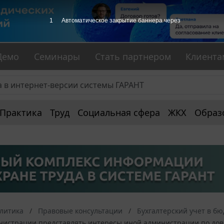
Демо
Семинары
Стать партнером
Клиента
Практика
Труд
Социальная сфера
ЖКХ
Образ
алитика
Правовые консультации
Бухгалтерский учет в б
нистрации представлять интересы иной администрации по дов