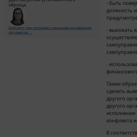
- быть пове
образца.
должность м
предусмотр
Выберите тему программы повышения квалификации
- выезжать 
для юристов ...
осуществляе
самоуправле
самоуправл
- использов
финансового
Таким образ
сделать выв
другого орг
другого орг
исполнения 
конфликта и
В соответст