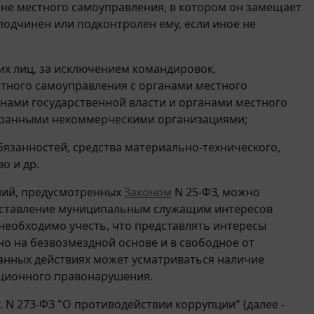
ане местного самоуправления, в котором он замещает
одчинен или подконтролен ему, если иное не
их лиц, за исключением командировок,
тного самоуправления с органами местного
анами государственной власти и органами местного
транными некоммерческими организациями;
бязанностей, средства материально-технического,
о и др.
ений, предусмотренных
Законом
N 25-ФЗ, можно
редставление муниципальным служащим интересов
необходимо учесть, что представлять интересы
о на безвозмездной основе и в свободное от
занных действиях может усматриваться наличие
пционного правонарушения.
. N 273-ФЗ "О противодействии коррупции" (далее -