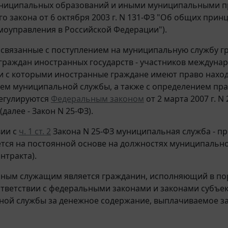
униципальных образований и иными муниципальными п
о закона от 6 октября 2003 г. N 131-ФЗ "Об общих прин
моуправления в Российской Федерации").
связанные с поступлением на муниципальную службу г
граждан иностранных государств - участников междуна
и с которыми иностранные граждане имеют право нахо
м муниципальной службы, а также с определением пра
егулируются
Федеральным законом
от 2 марта 2007 г. 
далее - Закон N 25-ФЗ).
вии с
ч. 1 ст. 2
Закона N 25-ФЗ муниципальная служба - п
тся на постоянной основе на должностях муниципальн
нтракта).
ным служащим является гражданин, исполняющий в по
ответствии с федеральными законами и законами субъе
ой службы за денежное содержание, выплачиваемое за 