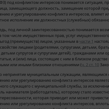
-ФЗ) под конфликтом интересов понимается ситуация, п
лица, замещающего должность, замещение которой пре
нию и урегулированию конфликта интересов, влияет и
тное исполнение им должностных (служебных) обязанн
едь, под личной заинтересованностью понимается возм
в том числе имущественных прав, услуг имущественного
выгод (преимуществ) лицом, указанным в
части 1
настоящ
 свойстве лицами (родителями, супругами, детьми, брать
 детьми супругов и супругами детей), гражданами или о
татьи, и (или) лица, состоящие с ним в близком родств
ными или иными близкими отношениями (
ч. 2 ст. 10
Зако
о непринятие муниципальным служащим, являющимся с
нию или урегулированию конфликта интересов являет
ого служащего с муниципальной службы, за исключени
ль нанимателя (работодатель), которому стало извест
тересованности, которая приводит или может привести 
нию или урегулированию конфликта интересов, вплоть