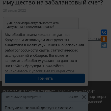
имущество на забалансовый счет?
28 июля 2022
Для просмотра актуального текста
документа и получения полной
информации о вступлении в силу,
изменениях и порядке применения
Мы обрабатываем локальные данные
документа, воспользуйтесь поиском в
Перепечатка
браузера и используем инструменты
Интернет-версии системы ГАРАНТ:
аналитики в целях улучшения и обеспечения
работоспособности сайта, статистических
исследований и обзоров. Вы можете
запретить обработку указанных данных в
настройках браузера. Пожалуйста,
ознакомьтесь с условиями их обработки
.
Принять
© ООО "НПП "ГАРАНТ-СЕРВИС", 2026. Система ГАРАНТ
выпускается с 1990 года. Компания "Гарант" и ее партнеры
Erid: 4CQwVszH9pWwojUA9Q3
Реклама
являются участниками Российской ассоциации правовой
информации ГАРАНТ.
Получите полный доступ к системе