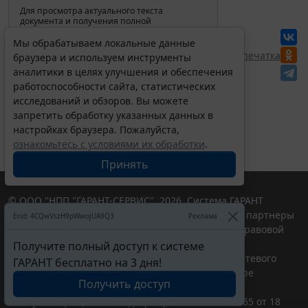
Для просмотра актуального текста
документа и получения полной
информации о вступлении в силу,
изменениях и порядке применения
Мы обрабатываем локальные данные
документа, воспользуйтесь поиском в
Перепечатка
браузера и используем инструменты
Интернет-версии системы ГАРАНТ:
аналитики в целях улучшения и обеспечения
работоспособности сайта, статистических
исследований и обзоров. Вы можете
запретить обработку указанных данных в
настройках браузера. Пожалуйста,
ознакомьтесь с условиями их обработки
.
Принять
© ООО "НПП "ГАРАНТ-СЕРВИС", 2026. Система ГАРАНТ
выпускается с 1990 года. Компания "Гарант" и ее партнеры
Erid: 4CQwVszH9pWwojUA9Q3
Реклама
являются участниками Российской ассоциации правовой
информации ГАРАНТ.
Получите полный доступ к системе
Портал ГАРАНТ.РУ зарегистрирован в качестве сетевого
ГАРАНТ бесплатно на 3 дня!
издания Федеральной службой по надзору в сфере
Получить доступ
связи,информационных технологий и массовых
коммуникаций (Роскомнадзором), Эл № ФС77-58365 от 18