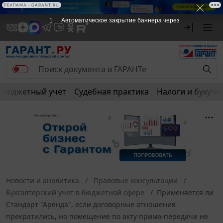
РЕКЛАМА
РЕКЛАМА • GARANT.RU
1
Автоматическое закрытие баннера через
Бюджетный учет
Судебная практика
Налоги и бухуче
Новости и аналитика
Правовые консультации
Бухгалтерский учет в бюджетной сфере
Применяется ли
Стандарт "Аренда", если договорные отношения
прекратились, но помещение по акту прима-передачи не