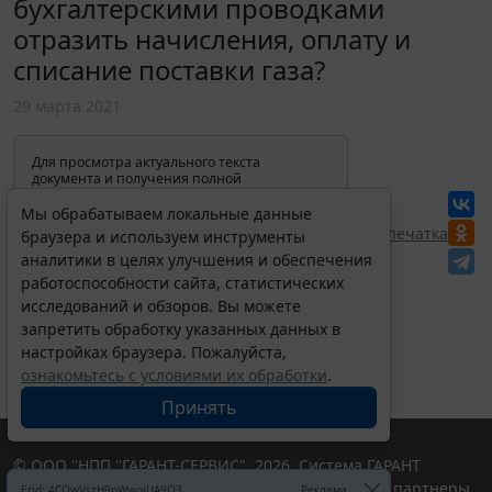
бухгалтерскими проводками
отразить начисления, оплату и
списание поставки газа?
29 марта 2021
Для просмотра актуального текста
документа и получения полной
информации о вступлении в силу,
изменениях и порядке применения
Мы обрабатываем локальные данные
документа, воспользуйтесь поиском в
Перепечатка
браузера и используем инструменты
Интернет-версии системы ГАРАНТ:
аналитики в целях улучшения и обеспечения
работоспособности сайта, статистических
исследований и обзоров. Вы можете
запретить обработку указанных данных в
настройках браузера. Пожалуйста,
ознакомьтесь с условиями их обработки
.
Принять
© ООО "НПП "ГАРАНТ-СЕРВИС", 2026. Система ГАРАНТ
выпускается с 1990 года. Компания "Гарант" и ее партнеры
Erid: 4CQwVszH9pWwojUA9Q3
Реклама