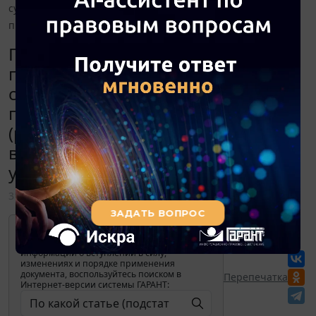
сумки (рюкзаки) школьные для воспитанников,
проживающих в учреждении?
По какой статье (подстатье) КОСГУ
приобретать Центру временного
содержания детей, оставшихся без
попечения родителей, сумки
(рюкзаки) школьные для
воспитанников, проживающих в
учреждении?
31 августа 2020
Для просмотра актуального текста
документа и получения полной
информации о вступлении в силу,
изменениях и порядке применения
документа, воспользуйтесь поиском в
Перепечатка
Интернет-версии системы ГАРАНТ: