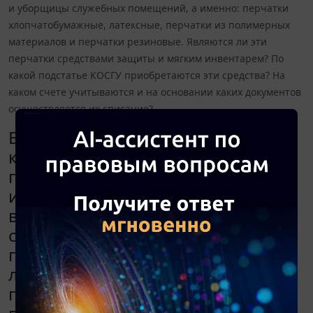
и уборщицы служебных помещений, а именно: перчатки
хлопчатобумажные, латексные, перчатки из полимерных
материалов и перчатки резиновые. Являются ли эти
перчатки средствами защиты и мягким инвентарем? По
какой подстатье КОСГУ приобретаются эти средства? На
каком счете учитываются и на основании каких документов
осуществляется их списание?
Бюджетное учреждение в рамках
коллективного договора
приобретает средства
индивидуальной защиты для
водителя, механика и уборщицы
служебных помещений, а именно:
перчатки хлопчатобумажные,
латексные, перчатки из
полимерных материалов и