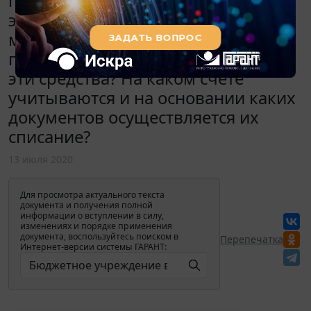
перчатки резиновые. Являются ли
эти перчатки средствами защиты и
мягким инвентарем? По какой
подстатье КОСГУ приобретаются
эти средства? На каком счете
учитываются и на основании каких
документов осуществляется их
списание?
13 июля 2020
Для просмотра актуального текста
документа и получения полной
информации о вступлении в силу,
изменениях и порядке применения
документа, воспользуйтесь поиском в
Перепечатка
Интернет-версии системы ГАРАНТ: