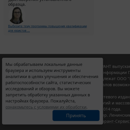
образца.
Выберите тему программы повышения квалификации
для юристов ...
Мы обрабатываем локальные данные
© ООО "НПП "ГАРАНТ-СЕРВИС", 2026. Система ГАРАНТ выпускае
браузера и используем инструменты
участниками Российской ассоциации правовой информации Г
аналитики в целях улучшения и обеспечения
Все права на материалы сайта ГАРАНТ.РУ принадлежат ООО "
работоспособности сайта, статистических
Полное или частичное воспроизведение материалов возможн
исследований и обзоров. Вы можете
Правила использования портала.
запретить обработку указанных данных в
Портал ГАРАНТ.РУ зарегистрирован в качестве сетевого изда
настройках браузера. Пожалуйста,
надзору в сфере связи,информационных технологий и массо
ознакомьтесь с условиями их обработки
.
(Роскомнадзором), Эл № ФС77-58365 от 18 июня 2014 года.
ООО "НПП "ГАРАНТ-СЕРВИС", 119234, г. Москва, тер. Ленинские 
Принять
Разработчик ЭПС Система ГАРАНТ – ООО "НПП "
Гарант-Сервис