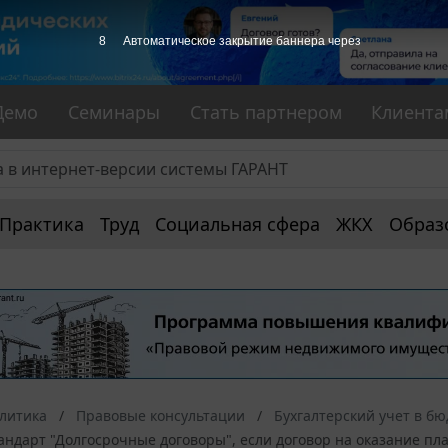
7
Автоматическое закрытие баннера через
Демо
Семинары
Стать партнером
Клиента
Практика
Труд
Социальная сфера
ЖКХ
Образ
алитика
Правовые консультации
Бухгалтерский учет в б
ндарт "Долгосрочные договоры", если договор на оказание пла