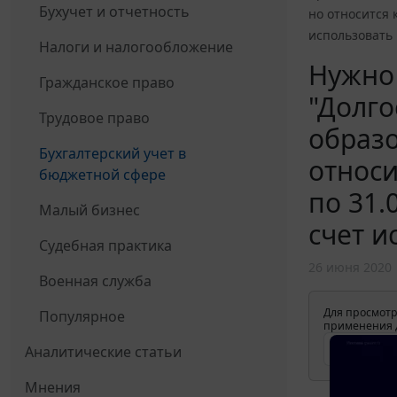
Бухучет и отчетность
но относится 
использовать 
Налоги и налогообложение
Нужно
Гражданское право
"Долго
Трудовое право
образо
Бухгалтерский учет в
относи
бюджетной сфере
по 31.
Малый бизнес
счет и
Судебная практика
26 июня 2020
Военная служба
Для просмотр
Популярное
применения д
Аналитические статьи
Мнения