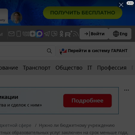
м
Войти
Eng
Перейти в систему ГАРАНТ
ование
Транспорт
Общество
IT
Профессия
П
юджетной сфере
Нужно ли бюджетному учреждению
тных образовательных услуг заключен на срок меньше года,