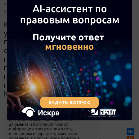
последующего дарения или награждения (бухгалтерские
проводки с указанием подстатьи КОСГУ)?
Как правильно бюджетному
учреждению отразить в учете
приобретение и списание
сувенирной продукции,
предназначенной для
последующего дарения или
награждения (бухгалтерские
проводки с указанием подстатьи
КОСГУ)?
15 октября 2019
Для просмотра актуального текста
документа и получения полной
информации о вступлении в силу,
изменениях и порядке применения
документа, воспользуйтесь поиском в