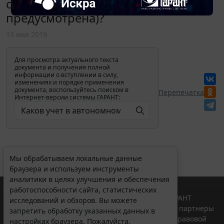
самортизировано, рассрочка не
предусмотрена)?
13 мая 2019
Для просмотра актуального текста
документа и получения полной
информации о вступлении в силу,
изменениях и порядке применения
документа, воспользуйтесь поиском в
Перепечатка
Интернет-версии системы ГАРАНТ:
Мы обрабатываем локальные данные
браузера и используем инструменты
аналитики в целях улучшения и обеспечения
работоспособности сайта, статистических
© ООО "НПП "ГАРАНТ-СЕРВИС", 2026. Система ГАРАНТ
исследований и обзоров. Вы можете
выпускается с 1990 года. Компания "Гарант" и ее партнеры
запретить обработку указанных данных в
являются участниками Российской ассоциации правовой
настройках браузера. Пожалуйста,