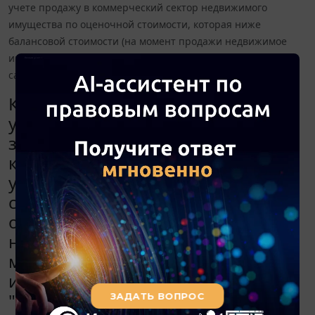
учете продажу в коммерческий сектор недвижимого
имущества по оценочной стоимости, которая ниже
балансовой стоимости (на момент продажи недвижимое
имущество, учитываемое по КФО "4", не полностью
самортизировано, рассрочка не предусмотрена)?
Каков учет в автономном
учреждении при перечислении
заработной платы на банковские
карты сотрудников? Как отразить в
учете продажу в коммерческий
сектор недвижимого имущества по
оценочной стоимости, которая
ниже балансовой стоимости (на
момент продажи недвижимое
имущество, учитываемое по КФО
"4", не полностью