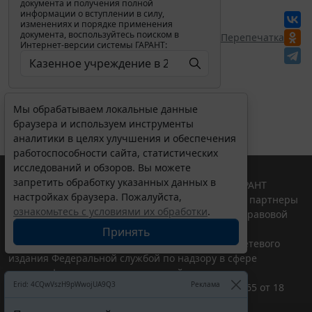
документа и получения полной
информации о вступлении в силу,
изменениях и порядке применения
документа, воспользуйтесь поиском в
Перепечатка
Интернет-версии системы ГАРАНТ:
Мы обрабатываем локальные данные
браузера и используем инструменты
аналитики в целях улучшения и обеспечения
работоспособности сайта, статистических
исследований и обзоров. Вы можете
запретить обработку указанных данных в
© ООО "НПП "ГАРАНТ-СЕРВИС", 2026. Система ГАРАНТ
настройках браузера. Пожалуйста,
выпускается с 1990 года. Компания "Гарант" и ее партнеры
ознакомьтесь с условиями их обработки
.
являются участниками Российской ассоциации правовой
информации ГАРАНТ.
Принять
Портал ГАРАНТ.РУ зарегистрирован в качестве сетевого
издания Федеральной службой по надзору в сфере
связи,информационных технологий и массовых
Erid: 4CQwVszH9pWwojUA9Q3
Реклама
коммуникаций (Роскомнадзором), Эл № ФС77-58365 от 18
июня 2014 года.