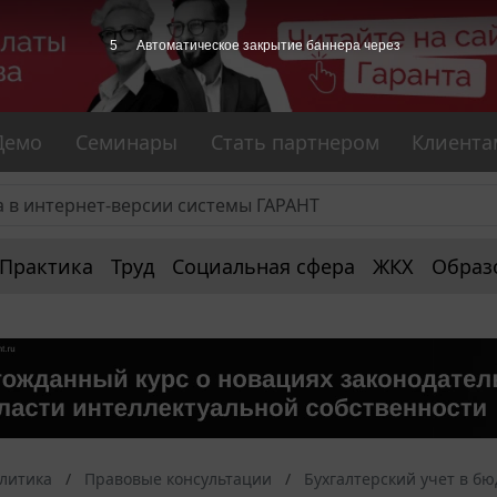
4
Автоматическое закрытие баннера через
Демо
Семинары
Стать партнером
Клиента
Практика
Труд
Социальная сфера
ЖКХ
Образ
алитика
Правовые консультации
Бухгалтерский учет в б