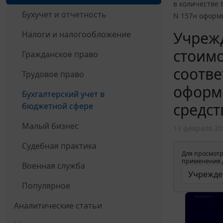
в количестве 
Бухучет и отчетность
N 157н оформи
Учрежд
Налоги и налогообложение
стоимо
Гражданское право
соотве
Трудовое право
оформи
Бухгалтерский учет в
средст
бюджетной сфере
Малый бизнес
13 февраля 20
Судебная практика
Для просмотр
применения д
Военная служба
Популярное
Аналитические статьи