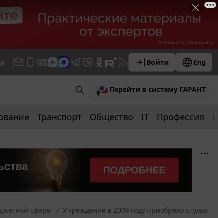
м
Войти
Eng
Перейти в систему ГАРАНТ
ование
Транспорт
Общество
IT
Профессия
П
юджетной сфере
Учреждение в 2009 году приобрело стулья