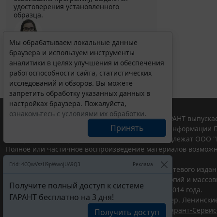
удостоверения установленного
образца.
Мы обрабатываем локальные данные
Выберите тему программы повышения квалификации
браузера и используем инструменты
для юристов ...
аналитики в целях улучшения и обеспечения
работоспособности сайта, статистических
исследований и обзоров. Вы можете
запретить обработку указанных данных в
настройках браузера. Пожалуйста,
ознакомьтесь с условиями их обработки
.
© ООО "НПП "ГАРАНТ-СЕРВИС", 2026. Система ГАРАНТ выпускае
Принять
участниками Российской ассоциации правовой информации Г
Все права на материалы сайта ГАРАНТ.РУ принадлежат ООО "
Полное или частичное воспроизведение материалов возможн
Правила использования портала.
Erid: 4CQwVszH9pWwojUA9Q3
Реклама
Портал ГАРАНТ.РУ зарегистрирован в качестве сетевого изда
надзору в сфере связи,информационных технологий и массо
Получите полный доступ к системе
(Роскомнадзором), Эл № ФС77-58365 от 18 июня 2014 года.
ГАРАНТ бесплатно на 3 дня!
ООО "НПП "ГАРАНТ-СЕРВИС", 119234, г. Москва, тер. Ленинские 
Разработчик ЭПС Система ГАРАНТ – ООО "НПП "
Гарант-Сервис
Получить доступ