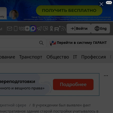
м
Войти
Eng
Перейти в систему ГАРАНТ
ование
Транспорт
Общество
IT
Профессия
П
юджетной сфере
В учреждении был выявлен факт
инистративное здание старой постройки учитывалось в