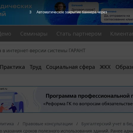
3
Автоматическое закрытие баннера через
Демо
Семинары
Стать партнером
Клиента
Практика
Труд
Социальная сфера
ЖКХ
Образ
алитика
Правовые консультации
Бухгалтерский учет в б
 указания сроков полезного использования зданий. Ранее адм