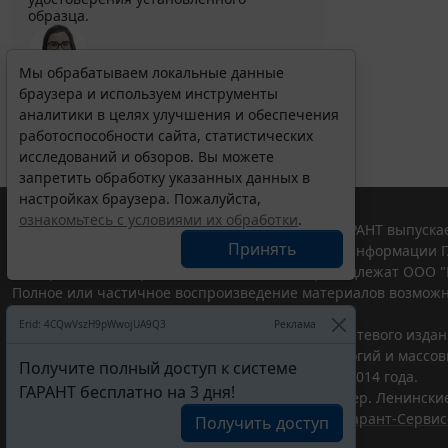
образца.
Мы обрабатываем локальные данные
браузера и используем инструменты
Выберите тему программы повышения квалификации
для юристов ...
аналитики в целях улучшения и обеспечения
работоспособности сайта, статистических
исследований и обзоров. Вы можете
запретить обработку указанных данных в
настройках браузера. Пожалуйста,
ознакомьтесь с условиями их обработки
.
© ООО "НПП "ГАРАНТ-СЕРВИС", 2026. Система ГАРАНТ выпускае
Принять
участниками Российской ассоциации правовой информации Г
Все права на материалы сайта ГАРАНТ.РУ принадлежат ООО "
Полное или частичное воспроизведение материалов возможн
Правила использования портала.
Erid: 4CQwVszH9pWwojUA9Q3
Реклама
Портал ГАРАНТ.РУ зарегистрирован в качестве сетевого изда
надзору в сфере связи,информационных технологий и массо
Получите полный доступ к системе
(Роскомнадзором), Эл № ФС77-58365 от 18 июня 2014 года.
ГАРАНТ бесплатно на 3 дня!
ООО "НПП "ГАРАНТ-СЕРВИС", 119234, г. Москва, тер. Ленинские 
Разработчик ЭПС Система ГАРАНТ – ООО "НПП "
Гарант-Сервис
Получить доступ