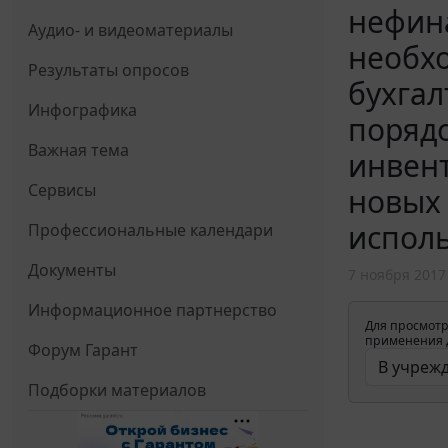
нефина
Аудио- и видеоматериалы
необхо
Результаты опросов
бухгал
Инфографика
порядо
Важная тема
инвент
Сервисы
новых
исполь
Профессиональные календари
Документы
7 ноября 2017
Информационное партнерство
Для просмотр
применения д
Форум Гарант
Подборки материалов