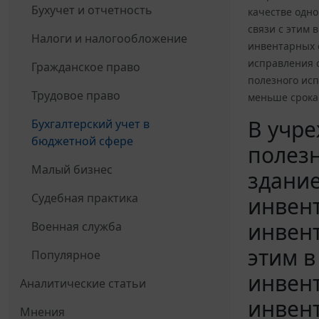
Бухучет и отчетность
качестве одно
связи с этим 
Налоги и налогообложение
инвентарных 
исправления с
Гражданское право
полезного ис
Трудовое право
меньше срока
В учре
Бухгалтерский учет в
бюджетной сфере
полезн
Малый бизнес
здание
Судебная практика
инвент
инвент
Военная служба
этим в
Популярное
инвент
Аналитические статьи
инвен
Мнения