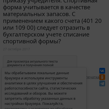
приказу учредителя. Спортивная
форма учитывается в качестве
материальных запасов. С
применением какого счета (401 20
или 109 00) следует отразить в
бухгалтерском учете списание
спортивной формы?
27 октября 2017
Для просмотра актуального текста
документа и получения полной
информации о вступлении в силу,
изменениях и порядке применения
Мы обрабатываем локальные данные
документа, воспользуйтесь поиском в
Перепечатка
браузера и используем инструменты
Интернет-версии системы ГАРАНТ:
аналитики в целях улучшения и обеспечения
работоспособности сайта, статистических
исследований и обзоров. Вы можете
запретить обработку указанных данных в
настройках браузера. Пожалуйста,
ознакомьтесь с условиями их обработки
.