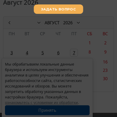
Август 2026
АВГУСТ
2026
ПН
ВТ
СР
ЧТ
ПТ
СБ
ВС
1
2
8
9
3
4
5
6
7
10
11
12
13
14
15
16
Мы обрабатываем локальные данные
браузера и используем инструменты
17
18
19
20
21
22
23
аналитики в целях улучшения и обеспечения
24
25
26
27
28
29
30
работоспособности сайта, статистических
исследований и обзоров. Вы можете
31
запретить обработку указанных данных в
настройках браузера. Пожалуйста,
ознакомьтесь с условиями их обработки
.
Принять