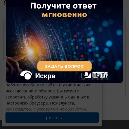
Январь 2013
ЯНВАРЬ
2013
ПН
ВТ
СР
ЧТ
ПТ
СБ
ВС
1
2
3
4
5
6
7
8
9
10
11
12
13
Мы обрабатываем локальные данные
14
15
16
17
18
19
20
браузера и используем инструменты
аналитики в целях улучшения и обеспечения
21
22
23
24
25
26
27
работоспособности сайта, статистических
28
29
30
31
исследований и обзоров. Вы можете
запретить обработку указанных данных в
настройках браузера. Пожалуйста,
ознакомьтесь с условиями их обработки
.
Принять