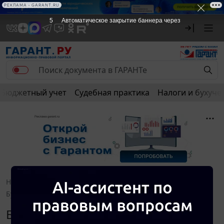
РЕКЛАМА • GARANT.RU
4
Автоматическое закрытие баннера через
Бюджетный учет
Судебная практика
Налоги и бухуче
Новости и аналитика
Правовые консультации
Бухучет и отчетность
Навигатор. Январь 2013
Бухучет и отчетность. Навигатор.