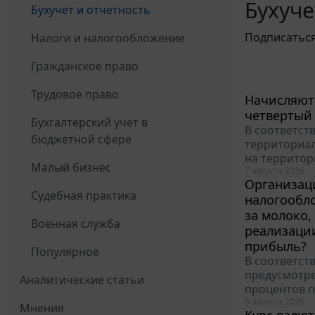
Бухуче
Бухучет и отчетность
Подписатьс
Налоги и налогообложение
Гражданское право
Трудовое право
Начисляютс
четвертый
Бухгалтерский учет в
В соответств
бюджетной сфере
территориал
на территор
Малый бизнес
7 августа 2026
Организац
Судебная практика
налогообло
за молоко,
Военная служба
реализации
прибыль?
Популярное
В соответст
предусмотре
Аналитические статьи
процентов п
6 августа 2026
Мнения