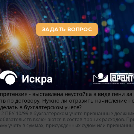
 нужд, расценивается как получение им экономической в
 ст. 211 НК РФ), когда срок пребывания в месте командир
 ли отказать сотруднику в возмещении расходов 
 в кредит?
 в настоящее время методология бухгалтерского учета 
редитных обязательств до предоставления чека "Оплата
е рассматриваем правомерность наличия или отсутствия
 выкупил автомобиль у физического лица для да
Необходимо ли формировать в таком случае чек КК
 автомобиля у физического лица для дальнейшей переп
асход". Такой чек пробивается на дату фактического рас
произвела оплату. Согласно п. 1 ст. 1.2 Федерального зак
претензия - выставлена неустойка в виде пени 
тв по договору. Нужно ли отразить начисление н
делать в бухгалтерском учете?
 12 ПБУ 10/99 в бухгалтерском учете признанные должни
обязательств включаются в состав прочих расходов. Пр
му учету в суммах, присужденных судом или признанных 