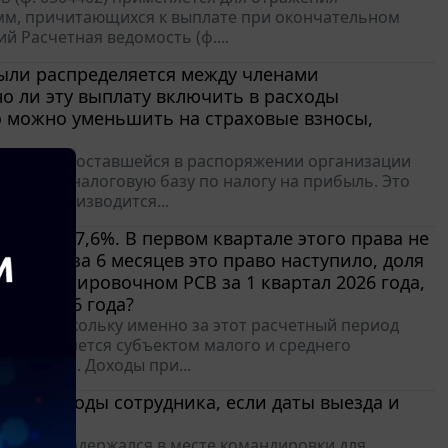
умм, причитающихся к выплате при окончательном
й Расчетная ведомость (ф....
ыли распределяется между членами
о ли эту выплату включить в расходы
о можно уменьшить на страховые взносы,
ь прибыли, оставшейся в распоряжении организации
ьшающих налоговую базу по налогу на прибыль. Это
лата производится...
носов 7,6%. В первом квартале этого права не
то есть за 6 месяцев это право наступило, доля
 корректировочном РСВ за 1 квартал 2026 года,
але 2026 года?
одия, поскольку именно за этот расчетный период
ятие является субъектом малого и среднего
ЭД 33.13. Доходы при...
ые расходы сотрудника, если даты выезда и
ния?
который задержался в месте командировки для