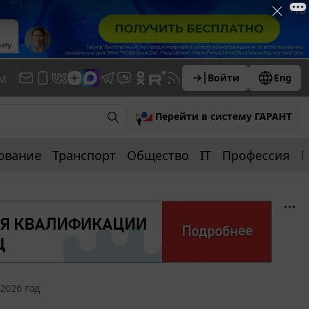
м
Войти
Eng
Перейти в систему ГАРАНТ
ование
Транспорт
Общество
IT
Профессия
П
2026 год