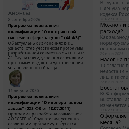
В случае, е
Пленума Вер
Анонсы
кодекса Росс
8 сентября 2026
30 июля 2026
Можно ли с
Программа повышения
расхода?
квалификации "О контрактной
Как законод
системе в сфере закупок" (44-ФЗ)"
нормируемым
Об актуальных изменениях в КС
узнаете, став участником программы,
основании п
разработанной совместно с АО ''СБЕР
29 июля 2026
А". Слушателям, успешно освоившим
Налог на п
программу, выдаются удостоверения
1.Согласно 
установленного образца.
недостачи м
лиц, а также
28 июля 2026
Восстанов
11 августа 2026
КСФ оформля
Программа повышения
Выставление
квалификации "О корпоративном
изменяется 
заказе" (223-ФЗ от 18.07.2011)
27 июля 2026
Программа разработана совместно с
Оформляетс
АО ''СБЕР А". Слушателям, успешно
месяца?
освоившим программу, выдаются
Согласно Ме
удостоверения установленного