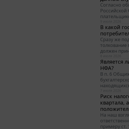
Согласно об
Российской 
плательщико
9 июля 2026
В какой го
потребител
Сразу же по
толкование 
должен прин
8 июля 2026
Является 
НФА?
В п. 6 Общи
бухгалтерск
находящихся 
7 июля 2026
Риск налог
квартала, 
положител
На наш взгл
ответственн
примеру ст. 