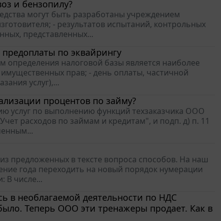
воз и бензопилу?
редства могут быть разработаны учреждением
зготовителя; - результатов испытаний, контрольных
ных, представленных...
 предоплаты по эквайрингу
том определения налоговой базы является наиболее
г), имущественных прав; - день оплаты, частичной
ания услуг),...
ализации процентов по займу?
ию услуг по выполнению функций техзаказчика ООО
"Учет расходов по займам и кредитам", и подп. д) п. 11
енным...
з предложенных в тексте вопроса способов. На наш
чение года переходить на новый порядок нумерации
 В числе...
ь в необлагаемой деятельности по НДС
было. Теперь ООО эти тренажеры продает. Как в