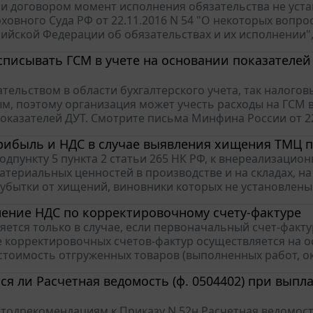
сли договором момент исполнения обязательства не устан
ховного Суда РФ от 22.11.2016 N 54 "О некоторых воп
ийской Федерации об обязательствах и их исполнении", 
писывать ГСМ в учете на основании показателей 
ательством в области бухгалтерского учета, так налого
, поэтому организация может учесть расходы на ГСМ в 
оказателей ДУТ. Смотрите письма Минфина России от 22.0
рибыль и НДС в случае выявления хищения ТМЦ 
подпункту 5 пункта 2 статьи 265 НК РФ, к внереализаци
атериальных ценностей в производстве и на складах, на
 убытки от хищений, виновники которых не установлены (п
ление НДС по корректировочному счету-фактуре
ется только в случае, если первоначальный счет-факту
 корректировочных счетов-фактур осуществляется на о
стоимость отгруженных товаров (выполненных работ, оказ
я ли Расчетная ведомость (ф. 0504402) при выпл
тодрекомендациям к Приказу N 52н Расчетная ведомость