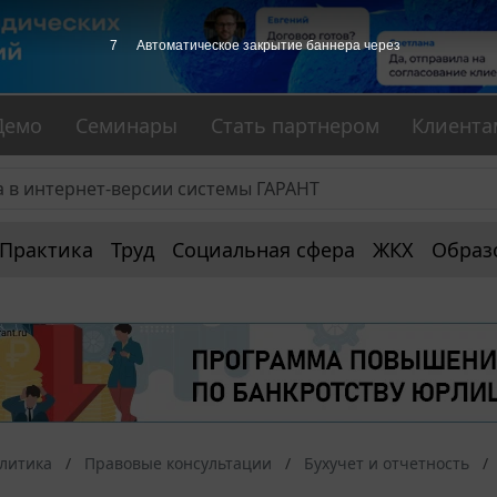
7
Автоматическое закрытие баннера через
Демо
Семинары
Стать партнером
Клиента
Практика
Труд
Социальная сфера
ЖКХ
Образ
алитика
Правовые консультации
Бухучет и отчетность