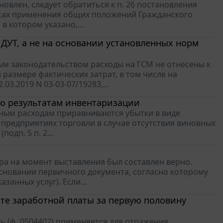
овлен, следует обратиться к п. 26 постановления
росах применения общих положений Гражданского
в котором указано,...
ДУТ, а не на основании установленных норм
вым законодательством расходы на ГСМ не отнесены к
размере фактических затрат, в том числе на
3.2019 N 03-03-07/19283,...
по результатам инвентаризации
онным расходам приравниваются убытки в виде
 предприятиях торговли в случае отсутствия виновных
одп. 5 п. 2...
ра на момент выставления был составлен верно.
сновании первичного документа, согласно которому
анных услуг). Если...
ате заработной платы за первую половину
 (ф. 0504402) применяется для отражения