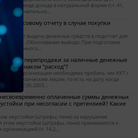
ыгоды в виде дохода в натуральной форме (ст. 41,
ования значительно...
по авансовому отчету в случае покупки
допускает выдачу денежных средств в подотчет для
 кредита". Обоснование вывода: При подготовке
 заключенного...
льнейшей перепродажи за наличные денежные
Т с признаком "расход"?
родажи, организации необходимо пробить чек ККТ с
чета с физическим лицом, то есть на дату, когда
она от 22.05.2003...
за несвоевременно оплаченные суммы денежных
еустойки при несогласии с претензией? Какие
ком неустойки (штрафы, пени) за нарушение
и этом неустойки (штрафы, пени) принимаются к
организацией (п. 14.2...