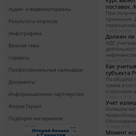
Курс валют
поставок. 
Аудио- и видеоматериалы
При получен
признания. 
Результаты опросов
переоценива
5 августа 2026
Инфографика
Должен ли 
НДС учитыва
Важная тема
деятельност
нефинансовы
Сервисы
4 августа 2026
Как учитыв
Профессиональные календари
субъекта Р
По общему п
Документы
сумме в сос
сторонами ак
Информационное партнерство
3 августа 2026
Учет изли
Форум Гарант
Излишки мат
правооблада
Подборки материалов
Обоснование
31 июля 2026
Момент ис