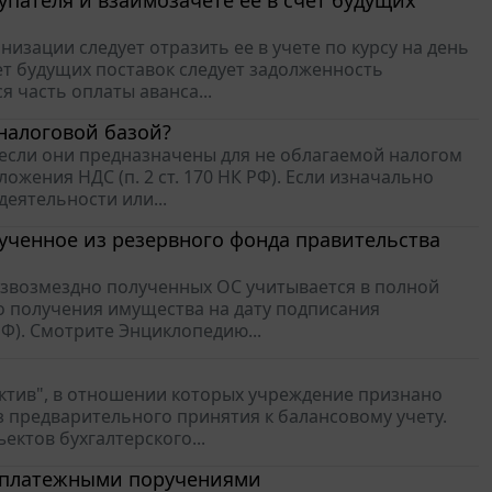
пателя и взаимозачете ее в счет будущих
изации следует отразить ее в учете по курсу на день
ет будущих поставок следует задолженность
 часть оплаты аванса...
 налоговой базой?
, если они предназначены для не облагаемой налогом
жения НДС (п. 2 ст. 170 НК РФ). Если изначально
еятельности или...
ученное из резервного фонда правительства
безвозмездно полученных ОС учитывается в полной
о получения имущества на дату подписания
 РФ). Смотрите Энциклопедию...
ктив", в отношении которых учреждение признано
з предварительного принятия к балансовому учету.
ктов бухгалтерского...
х платежными поручениями