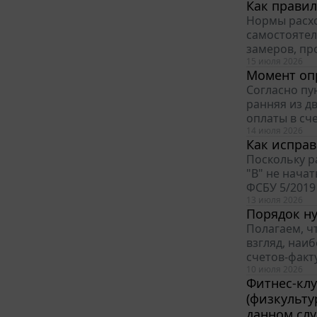
Как правил
Нормы расхо
самостоятел
замеров, пр
15 июля 2026
Момент оп
Согласно пу
ранняя из дв
оплаты в сче
14 июля 2026
Как испра
Поскольку р
"В" не начат
ФСБУ 5/2019
13 июля 2026
Порядок н
Полагаем, ч
взгляд, наи
счетов-факт
10 июля 2026
Фитнес-клу
(физкульту
данном слу