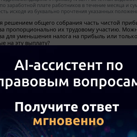
по заработной плате работников в течение месяца и с
 есть исходя из буквально прочтения указанных положени
я решением общего собрания часть чистой приб
а пропорционально их трудовому участию. Можн
ва для уменьшения налога на прибыль или тольк
е на эту выплату?
торые осуществляются за счет чистой прибыли (то ест
ообложения), не учитываются в составе расходов, умен
ет из принципа формирования налоговой базы: если вып
я имеет право на пониженный тариф страховых вз
зи с долей дохода менее 70%, во втором квартале, 
ее 70%. За какой период указывать долю дохода в
 на пониженный тариф наступило во втором кварт
о можно подать уточненный Расчет за все месяцы полуг
 условие о доходе выполнено. Смотрите Вопрос: Предпри
тельства (МСП), основной вид деятельности по коду ОКВ
 ли НДФЛ и страховыми взносами командировочн
 командировки не совпадают с датами распоряже
щие органы считают, что оплата проезда сотруднику, 