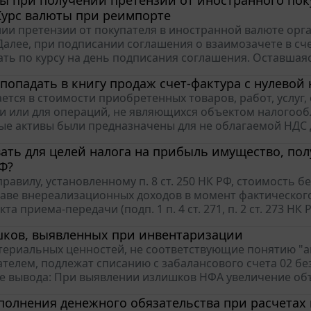
ы при получении претензии от иностранного поку
Курс валюты при реимпорте
ии претензии от покупателя в иностранной валюте орган
Далее, при подписании соглашения о взаимозачете в сч
ть по курсу на день подписания соглашения. Оставшаяся
попадать в книгу продаж счет-фактура с нулевой
ется в стоимости приобретенных товаров, работ, услуг
и или для операций, не являющихся объектом налогообло
е активы были предназначены для не облагаемой НДС д
ать для целей налога на прибыль имущество, пол
Ф?
равилу, установленному п. 8 ст. 250 НК РФ, стоимость 
таве внереализационных доходов в момент фактическог
та приема-передачи (подп. 1 п. 4 ст. 271, п. 2 ст. 273 НК
шков, выявленных при инвентаризации
ериальных ценностей, не соответствующие понятию "а
телем, подлежат списанию с забалансового счета 02 бе
 вывода: При выявлении излишков НФА увеличение объе
полнения денежного обязательства при расчета