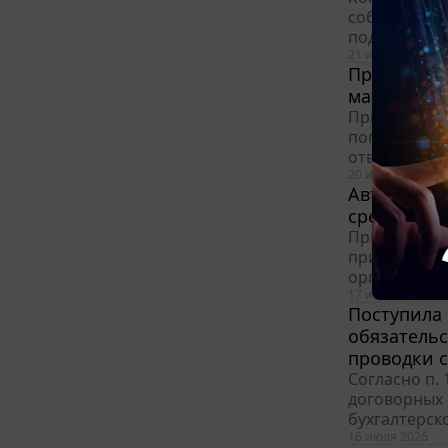
собственных
подп. 1 п. 2
21 июля 2026
Правомерно
материалов
Применяемая
погашения к
ответа мы н
20 июля 2026
Автосалон
средства. 
При покупке
признаком "р
организация 
17 июля 2026
Поступила 
обязательс
проводки с
Согласно п.
договорных 
бухгалтерско
16 июля 2026