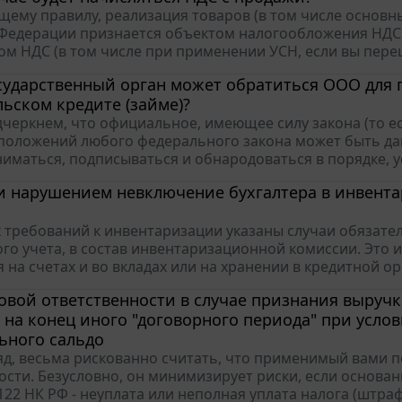
щему правилу, реализация товаров (в том числе основны
Федерации признается объектом налогообложения НДС (по
м НДС (в том числе при применении УСН, если вы перешл
сударственный орган может обратиться ООО для 
ьском кредите (займе)?
дчеркнем, что официальное, имеющее силу закона (то ес
положений любого федерального закона может быть дан
иматься, подписываться и обнародоваться в порядке, у
ли нарушением невключение бухгалтера в инвен
х требований к инвентаризации указаны случаи обязат
ого учета, в состав инвентаризационной комиссии. Это 
на счетах и во вкладах или на хранении в кредитной орг
овой ответственности в случае признания выручк
а на конец иного "договорного периода" при усл
ьного сальдо
яд, весьма рискованно считать, что применимый вами п
ости. Безусловно, он минимизирует риски, если основан
122 НК РФ - неуплата или неполная уплата налога (штраф 