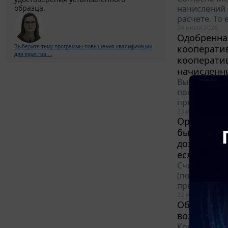
образца.
начислений 
расчете. То
24 июля 2026
Одобренна
Выберите тему программы повышения квалификации
кооператив
для юристов ...
кооперати
начисленны
Выплаты, ко
после налог
прямо следу
23 июля 2026
Организаци
было в свя
дохода бол
если право
Считаем, чт
(полугодие)
предпринима
22 июля 2026
Облагается
возврата с
Контролирую