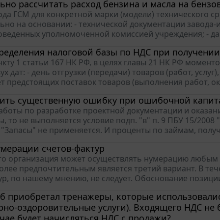
ьно рассчитать расход бензина и масла на бензо
да ГСМ для конкретной марки (модели) технического с
ьно на основании: - технической документации завода-и
оведенных уполномоченной комиссией учреждения; - дан
ределения налоговой базы по НДС при получении
нкту 1 статьи 167 НК РФ, в целях главы 21 НК РФ момен
ух дат: - день отгрузки (передачи) товаров (работ, услу
т предстоящих поставок товаров (выполнения работ, оказ
вить существенную ошибку при ошибочной капит
аботы по разработке проектной документации и оказан
ы, то не выполняется условие подп. "в" п. 9 ПБУ 15/2008 
 "Запасы" не применяется. И проценты по займам, получ
умерации счетов-фактур
то организация может осуществлять нумерацию любым и
более предпочтительным является третий вариант. В те
ур, по нашему мнению, не следует. Обоснование позиции:
б приобретал тренажеры, которые использовалис
рно-оздоровительные услуги). Входящего НДС не 
чае будет начисляться НДС с продажи?