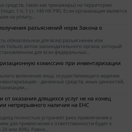
х средств, таких как тренажеры) на территории
дп. 1 п. 1 ст. 146 НК РФ). Если организация является
и на уплату...
получения разъяснений норм Закона о
ть обязательное для всех) разъяснение или
о только актом законодательного органа, который
становленном для всех федеральных...
таризационную комиссию при инвентаризации
ельного включения лица, осуществляющего ведение
инвентаризация: - денежных средств, иных ценностей,
анизации,...
и от оказания длящихся услуг не на конец
овии непрерывного наличия на ЕНС
одход полностью устраняет риск привлечения к
ием для привлечения к ответственности будет к
20 или 40%). Равно...