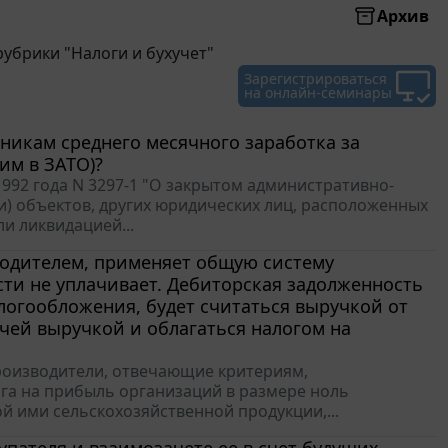
Архив
убрики "Налоги и бухучет"
Зарегистрироваться
на онлайн-семинары
никам среднего месячного заработка за
им в ЗАТО)?
 1992 года N 3297-1 "О закрытом административно-
и) объектов, других юридических лиц, расположенных
и ликвидацией...
одителем, применяет общую систему
сти не уплачивает. Дебиторская задолженность
логообложения, будет считаться выручкой от
чей выручкой и облагаться налогом на
опроизводители, отвечающие критериям,
лога на прибыль организаций в размере ноль
й ими сельскохозяйственной продукции,...