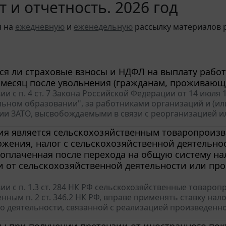
т и отчетность. 2026 год
я на
ежедневную
и
еженедельную
рассылку материалов р
я ли страховые взносы и НДФЛ на выплату работ
 месяц после увольнения (гражданам, проживающ
ии с п. 4 ст. 7 Закона Российской Федерации от 14 июля
ьном образовании", за работниками организаций и (ил
ии ЗАТО, высвобождаемыми в связи с реорганизацией ил
ия является сельскохозяйственным товаропроизв
жения, налог с сельскохозяйственной деятельно
 оплаченная после перехода на общую систему на
 от сельскохозяйственной деятельности или про
вии с п. 1.3 ст. 284 НК РФ сельскохозяйственные товар
нным п. 2 ст. 346.2 НК РФ, вправе применять ставку на
о деятельности, связанной с реализацией произведенно