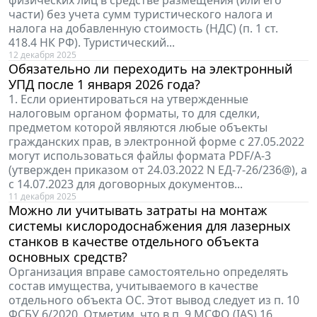
физических лиц в средстве размещения (или его
части) без учета сумм туристического налога и
налога на добавленную стоимость (НДС) (п. 1 ст.
418.4 НК РФ). Туристический...
12 декабря 2025
Обязательно ли переходить на электронный
УПД после 1 января 2026 года?
1. Если ориентироваться на утвержденные
налоговым органом форматы, то для сделки,
предметом которой являются любые объекты
гражданских прав, в электронной форме с 27.05.2022
могут использоваться файлы формата PDF/A-3
(утвержден приказом от 24.03.2022 N ЕД-7-26/236@), а
с 14.07.2023 для договорных документов...
11 декабря 2025
Можно ли учитывать затраты на монтаж
системы кислородоснабжения для лазерных
станков в качестве отдельного объекта
основных средств?
Организация вправе самостоятельно определять
состав имущества, учитываемого в качестве
отдельного объекта ОС. Этот вывод следует из п. 10
ФСБУ 6/2020. Отметим, что в п. 9 МСФО (IAS) 16