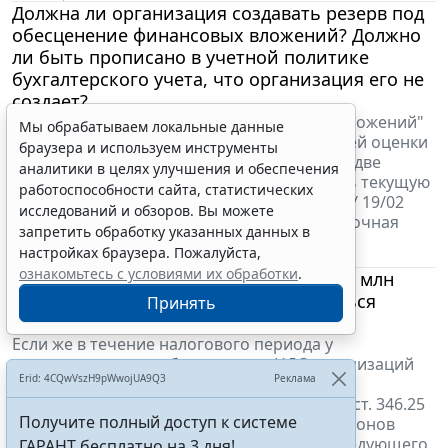
Должна ли организация создавать резерв под
обесценение финансовых вложений? Должно
ли быть прописано в учетной политике
Мы обрабатываем локальные данные
бухгалтерского учета, что организация его не
браузера и используем инструменты
создает?
аналитики в целях улучшения и обеспечения
Пунктом 19 ПБУ 19/02 "Учет финансовых вложений"
работоспособности сайта, статистических
предусмотрено, что для целей последующей оценки
исследований и обзоров. Вы можете
финансовые вложения подразделяются на две
запретить обработку указанных данных в
группы: ФВ, по которым можно определить текущую
настройках браузера. Пожалуйста,
рыночную стоимость в установленном ПБУ 19/02
ознакомьтесь с условиями их обработки
.
порядке, и ФВ, по которым их текущая рыночная
Принять
стоимость не определяется....
13 октября 2025
Если доход в 2026 году не превысит 60 млн
руб., будет ли общество на УСН являться
Erid: 4CQwVszH9pWwojUA9Q3
Реклама
плательщиком НДС в 2027 году?
Если же в течение налогового периода у
Получите полный доступ к системе
применяющих освобождение от НДС организаций
ГАРАНТ бесплатно на 3 дня!
или ИП сумма доходов, определяемых в
соответствии со ст. 346.15 и подп. 1 и 3 п. 1 ст. 346.25
Получить доступ
НК РФ, превысила в совокупности 60 миллионов
рублей, то начиная с 1-го числа месяца, следующего