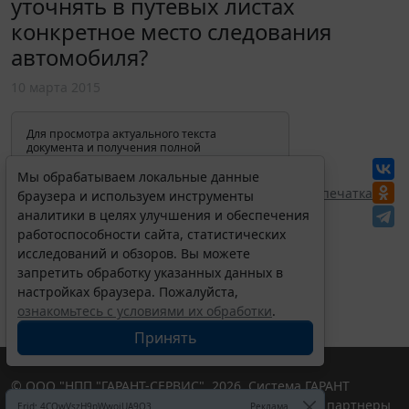
уточнять в путевых листах
конкретное место следования
автомобиля?
10 марта 2015
Для просмотра актуального текста
документа и получения полной
информации о вступлении в силу,
изменениях и порядке применения
Мы обрабатываем локальные данные
документа, воспользуйтесь поиском в
Перепечатка
браузера и используем инструменты
Интернет-версии системы ГАРАНТ:
аналитики в целях улучшения и обеспечения
работоспособности сайта, статистических
исследований и обзоров. Вы можете
запретить обработку указанных данных в
настройках браузера. Пожалуйста,
ознакомьтесь с условиями их обработки
.
Принять
© ООО "НПП "ГАРАНТ-СЕРВИС", 2026. Система ГАРАНТ
выпускается с 1990 года. Компания "Гарант" и ее партнеры
Erid: 4CQwVszH9pWwojUA9Q3
Реклама