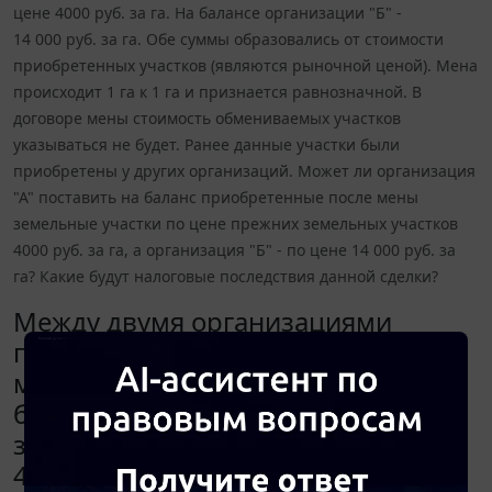
цене 4000 руб. за га. На балансе организации "Б" -
14 000 руб. за га. Обе суммы образовались от стоимости
приобретенных участков (являются рыночной ценой). Мена
происходит 1 га к 1 га и признается равнозначной. В
договоре мены стоимость обмениваемых участков
указываться не будет. Ранее данные участки были
приобретены у других организаций. Может ли организация
"А" поставить на баланс приобретенные после мены
земельные участки по цене прежних земельных участков
4000 руб. за га, а организация "Б" - по цене 14 000 руб. за
га? Какие будут налоговые последствия данной сделки?
Между двумя организациями
планируется заключить договор
мены земельных участков. На
балансе организации "А"
земельные участки стоят по цене
4000 руб. за га. На балансе