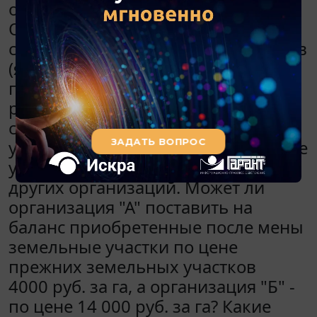
организации "Б" - 14 000 руб. за га.
Обе суммы образовались от
стоимости приобретенных участков
(являются рыночной ценой). Мена
происходит 1 га к 1 га и признается
равнозначной. В договоре мены
стоимость обмениваемых участков
указываться не будет. Ранее данные
участки были приобретены у
других организаций. Может ли
организация "А" поставить на
баланс приобретенные после мены
земельные участки по цене
прежних земельных участков
4000 руб. за га, а организация "Б" -
по цене 14 000 руб. за га? Какие