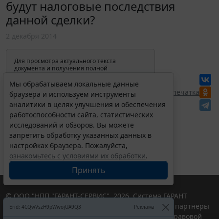
будут налоговые последствия
данной сделки?
2 декабря 2014
Для просмотра актуального текста
документа и получения полной
информации о вступлении в силу,
изменениях и порядке применения
Мы обрабатываем локальные данные
документа, воспользуйтесь поиском в
Перепечатка
браузера и используем инструменты
Интернет-версии системы ГАРАНТ:
аналитики в целях улучшения и обеспечения
работоспособности сайта, статистических
исследований и обзоров. Вы можете
запретить обработку указанных данных в
настройках браузера. Пожалуйста,
ознакомьтесь с условиями их обработки
.
Принять
© ООО "НПП "ГАРАНТ-СЕРВИС", 2026. Система ГАРАНТ
выпускается с 1990 года. Компания "Гарант" и ее партнеры
Erid: 4CQwVszH9pWwojUA9Q3
Реклама
являются участниками Российской ассоциации правовой