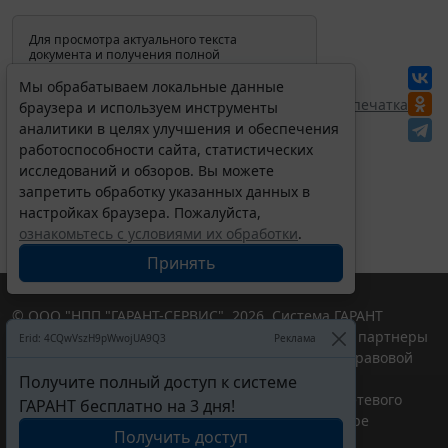
Для просмотра актуального текста
документа и получения полной
информации о вступлении в силу,
изменениях и порядке применения
Мы обрабатываем локальные данные
документа, воспользуйтесь поиском в
Перепечатка
браузера и используем инструменты
Интернет-версии системы ГАРАНТ:
аналитики в целях улучшения и обеспечения
работоспособности сайта, статистических
исследований и обзоров. Вы можете
запретить обработку указанных данных в
настройках браузера. Пожалуйста,
ознакомьтесь с условиями их обработки
.
Принять
© ООО "НПП "ГАРАНТ-СЕРВИС", 2026. Система ГАРАНТ
выпускается с 1990 года. Компания "Гарант" и ее партнеры
Erid: 4CQwVszH9pWwojUA9Q3
Реклама
являются участниками Российской ассоциации правовой
информации ГАРАНТ.
Получите полный доступ к системе
Портал ГАРАНТ.РУ зарегистрирован в качестве сетевого
ГАРАНТ бесплатно на 3 дня!
издания Федеральной службой по надзору в сфере
Получить доступ
связи,информационных технологий и массовых