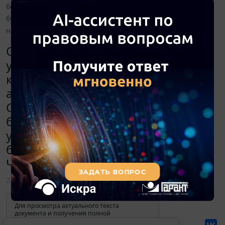
более 20 000 рублей с НДС. Как учесть данные расходы в
бухгалтерском и налоговом учете? Что для этого
необходимо?
Организация, в связи с погодными
условиями, приобрела
кондиционеры на рабочие места в
арендуемых помещениях.
Стоимость одного кондиционера -
более 20 000 рублей с НДС. Как
учесть данные расходы в
бухгалтерском и налоговом учете?
Что для этого необходимо?
23 августа 2010
Для просмотра актуального текста
документа и получения полной
информации о вступлении в силу,