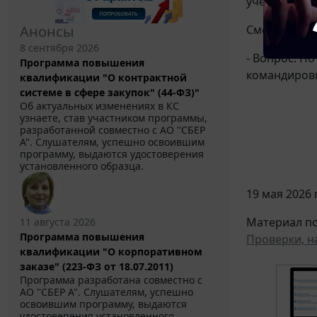
учета расхо
Смотрите по
Анонсы
8 сентября 2026
- Вопрос: П
Программа повышения
командировк
квалификации "О контрактной
системе в сфере закупок" (44-ФЗ)"
Об актуальных изменениях в КС
узнаете, став участником программы,
разработанной совместно с АО ''СБЕР
А". Слушателям, успешно освоившим
программу, выдаются удостоверения
установленного образца.
19 мая 2026 г
Материал по
11 августа 2026
Программа повышения
Проверки, н
квалификации "О корпоративном
заказе" (223-ФЗ от 18.07.2011)
Программа разработана совместно с
АО ''СБЕР А". Слушателям, успешно
освоившим программу, выдаются
удостоверения установленного