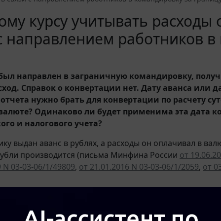
ому курсу учитывать расходы
с направлением работников в
был направлен в заграничную командировку, получ
сход. Справок о конвертации нет. Дату аванса или 
 отчета нужно брать для конвертации по расчету су
 валюте? Одинаково ли будет применима эта дата к
ого и налогового учета?
ку выдан аванс в рублях, а расходы он оплачивал в валю
рубли производится (письма Минфина России
от 19.06.2
9 N 03-03-06/1/49809
,
от 21.01.2016 N 03-03-06/1/2059
,
от 0
бмена по курсу банка, производившего обмен, при услов
 лицом справки о покупке валюты.
Курс
обмена определ