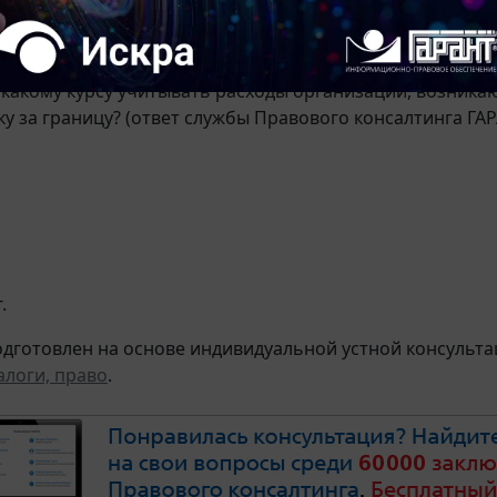
дов, связанных с командировкой.
дробнее в материале:
о какому курсу учитывать расходы организации, возника
у за границу? (ответ службы Правового консалтинга ГАРА
.
дготовлен на основе индивидуальной устной консультац
алоги, право
.