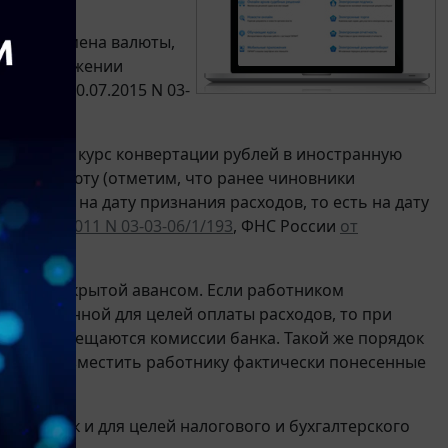
 курсе обмена валюты,
кой о движении
сии от 10.07.2015 N 03-
дтвердить курс конвертации рублей в иностранную
ей на валюту (отметим, что ранее чиновники
тываются на дату признания расходов, то есть на дату
от 31.03.2011 N 03-03-06/1/193
, ФНС России
от
ммы, не покрытой авансом. Если работником
ользованной для целей оплаты расходов, то при
акже возмещаются комиссии банка. Такой же порядок
 должна возместить работнику фактически понесенные
ику, так и для целей налогового и бухгалтерского