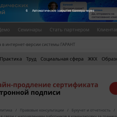
5
Автоматическое закрытие баннера через
Демо
Семинары
Стать партнером
Клиента
Практика
Труд
Социальная сфера
ЖКХ
Образ
алитика
Правовые консультации
Бухучет и отчетность
в связи с направлением работников в командировку за границ