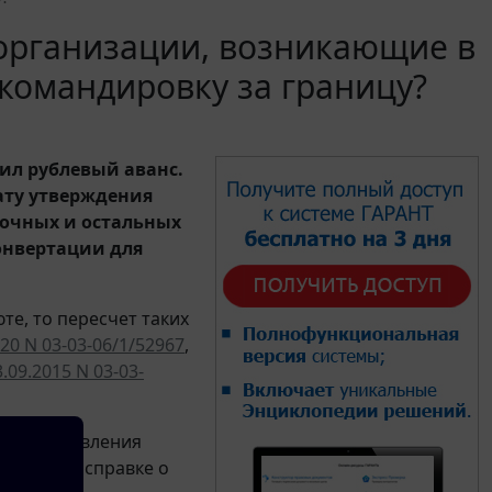
 организации, возникающие в
 командировку за границу?
ил рублевый аванс.
дату утверждения
точных и остальных
онвертации для
те, то пересчет таких
020 N 03-03-06/1/52967
,
3.09.2015 N 03-03-
ии представления
яется по справке о