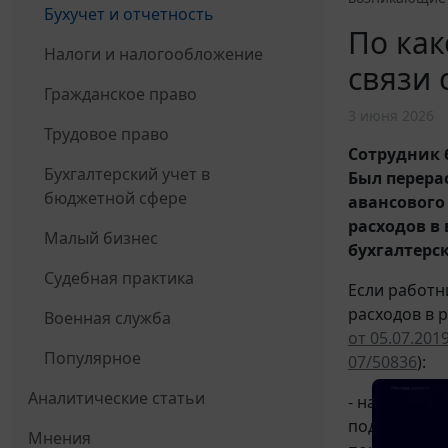
Бухучет и отчетность
По как
Налоги и налогообложение
связи 
Гражданское право
3 июня 2026
Трудовое право
Сотрудник 
Бухгалтерский учет в
Был перера
бюджетной сфере
авансового
расходов в
Малый бизнес
бухгалтерск
Судебная практика
Если работни
расходов в 
Военная служба
от 05.07.201
Популярное
07/50836
):
Аналитические статьи
- на дату о
подотчетным
Мнения