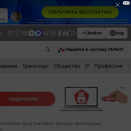
м
Войти
Eng
Перейти в систему ГАРАНТ
ование
Транспорт
Общество
IT
Профессия
П
По какому курсу учитывать расходы организации,
у?