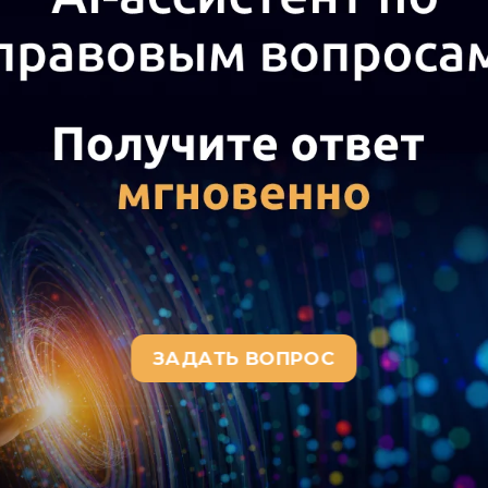
мандированным лицом иностранной валюты;
платы безналичным путем, также при наличии сведений о
о банком. Курс обмена может быть подтвержден справ
едств на счете, заверенной банком (
письмо
Минфина Рос
;
дачи аванса по
курсу
ЦБ РФ, если сотрудник не может по
язи с отсутствием первичного документа по обмену рубл
 что в этой ситуации расходы работника в рублях рассчи
 авансового отчета (смотрите письма Минфина России
 КЕ-4-3/4408
);
тверждения авансового отчета по курсу ЦБ РФ в части су
ы документы, подтверждающие курс обмена валюты, исп
 суммы к возмещению применяется этот курс банка и т
, если аванс работнику не выдавался, т.к. организация
равила применяются как для возмещения расходов работн