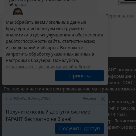
образца.
Перепечатка
Мы обрабатываем локальные данные
браузера и используем инструменты
Выберите тему программы повышения квалификации
для юристов ...
аналитики в целях улучшения и обеспечения
работоспособности сайта, статистических
исследований и обзоров. Вы можете
запретить обработку указанных данных в
настройках браузера. Пожалуйста,
ознакомьтесь с условиями их обработки
.
© ООО "НПП "ГАРАНТ-СЕРВИС", 2026. Система ГАРАНТ выпускае
Принять
участниками Российской ассоциации правовой информации Г
Все права на материалы сайта ГАРАНТ.РУ принадлежат ООО "
Полное или частичное воспроизведение материалов возможн
Правила использования портала.
Erid: 4CQwVszH9pWwojUA9Q3
Реклама
Портал ГАРАНТ.РУ зарегистрирован в качестве сетевого изда
надзору в сфере связи,информационных технологий и массо
Получите полный доступ к системе
(Роскомнадзором), Эл № ФС77-58365 от 18 июня 2014 года.
ГАРАНТ бесплатно на 3 дня!
ООО "НПП "ГАРАНТ-СЕРВИС", 119234, г. Москва, тер. Ленинские 
Разработчик ЭПС Система ГАРАНТ – ООО "НПП "
Гарант-Сервис
Получить доступ