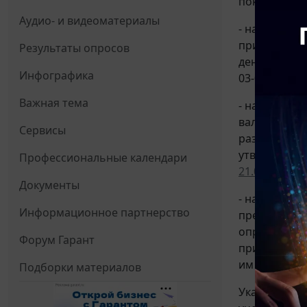
покупке ко
Аудио- и видеоматериалы
- на дату о
примененног
Результаты опросов
денежных ср
Инфографика
03-06/39749)
Важная тема
- на дату вы
валюту в св
Сервисы
разъясняли,
утверждения
Профессиональные календари
21.03.2011 N
Документы
- на дату у
Информационное партнерство
представлен
определении
Форум Гарант
применяется
им расходы.
Подборки материалов
Указанные п