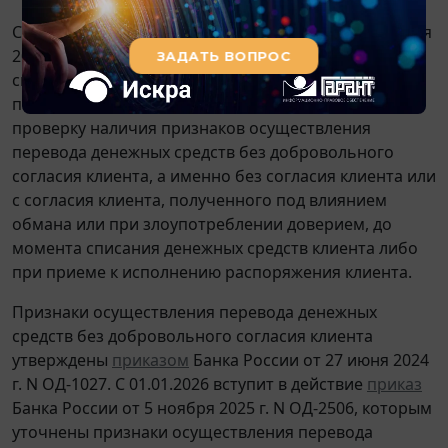
Согласно
ч. 3.1 ст. 8
Федерального закона от 27 июня
2011 г. N 161-ФЗ "О национальной платежной
системе" (далее - Закон N 161-ФЗ) оператор по
переводу денежных средств обязан осуществить
проверку наличия признаков осуществления
перевода денежных средств без добровольного
согласия клиента, а именно без согласия клиента или
с согласия клиента, полученного под влиянием
обмана или при злоупотреблении доверием, до
момента списания денежных средств клиента либо
при приеме к исполнению распоряжения клиента.
Признаки осуществления перевода денежных
средств без добровольного согласия клиента
утверждены
приказом
Банка России от 27 июня 2024
г. N ОД-1027. С 01.01.2026 вступит в действие
приказ
Банка России от 5 ноября 2025 г. N ОД-2506, которым
уточнены признаки осуществления перевода