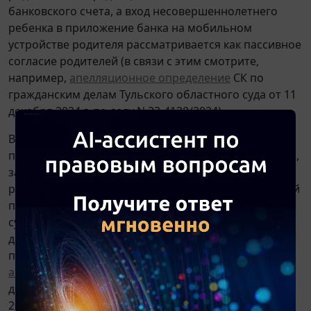
банковского счета, а вход несовершеннолетнего
ребенка в приложение банка на мобильном
устройстве родителя рассматривается как пассивное
согласие родителей (в связи с этим смотрите,
например,
апелляционное определение
СК по
гражданским делам Тульского областного суда от 11
декабря 2024 г. по делу N 33-4138/2024).
Вместе с тем судебной практике известны случаи
признания недействительным кредитного договора,
заключенного удаленно несовершеннолетним
ребенком через личные кабинеты банков родителей
под влиянием мошенников. Однако во всех случаях
суды усматривали в действиях банка проявление не
должной осмотрительности при наличии
подозрительных операций (смотрите, например,
апелляционное определение
СК по гражданским
делам Иркутского областного суда от 20 февраля
2025 г. по делу N 33-1339/2025).