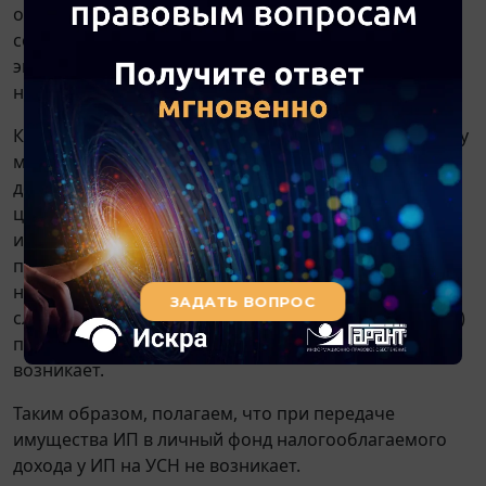
оценить, и определяемая, в частности, в
соответствии с
главой 25
НК РФ. Очевидно, что ИП
экономической выгоды в рассматриваемом случае
не получает.
Кроме того доходы на УСН признаются по кассовому
методу (
п. 1 ст. 346.17
НК РФ) в день поступления
денежных средств на счета в банках, и (или) на счет
цифрового рубля, и (или) в кассу, получения иного
имущества (работ, услуг) и (или) имущественных
прав, а также погашения задолженности (оплаты)
налогоплательщику иным способом. В данном
случае задолженности (и соответственно ее оплаты)
при передаче имущества в личный фонд не
возникает.
Таким образом, полагаем, что при передаче
имущества ИП в личный фонд налогооблагаемого
дохода у ИП на УСН не возникает.