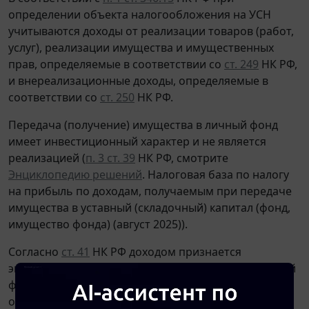
определении объекта налогообложения на УСН
учитываются доходы от реализации товаров (работ,
услуг), реализации имущества и имущественных
прав, определяемые в соответствии со
ст. 249
НК РФ,
и внереализационные доходы, определяемые в
соответствии со
ст. 250
НК РФ.
Передача (получение) имущества в личный фонд
имеет инвестиционный характер и не является
реализацией (
п. 3 ст. 39
НК РФ, смотрите
Энциклопедию решений
. Налоговая база по налогу
на прибыль по доходам, получаемым при передаче
имущества в уставный (складочный) капитал (фонд,
имущество фонда) (август 2025)).
Согласно
ст. 41
НК РФ доходом признается
экономическая выгода в денежной или натуральной
форме, учитываемая в случае возможности ее
оценки и в той мере, в которой такую выгоду можно