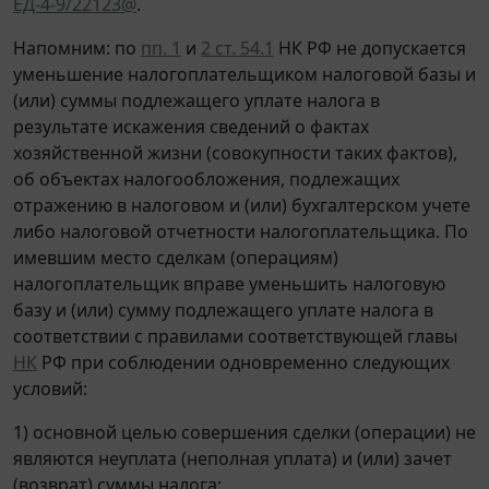
ЕД-4-9/22123@
.
Напомним: по
пп. 1
и
2 ст. 54.1
НК РФ не допускается
уменьшение налогоплательщиком налоговой базы и
(или) суммы подлежащего уплате налога в
результате искажения сведений о фактах
хозяйственной жизни (совокупности таких фактов),
об объектах налогообложения, подлежащих
отражению в налоговом и (или) бухгалтерском учете
либо налоговой отчетности налогоплательщика. По
имевшим место сделкам (операциям)
налогоплательщик вправе уменьшить налоговую
базу и (или) сумму подлежащего уплате налога в
соответствии с правилами соответствующей главы
НК
РФ при соблюдении одновременно следующих
условий:
1) основной целью совершения сделки (операции) не
являются неуплата (неполная уплата) и (или) зачет
(возврат) суммы налога;