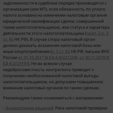
задолженности в судебном порядке производится с
организации (или ИП), если обязанность по уплате
налога основана на изменении налоговым органом
юридической квалификации сделки, совершенной
таким налогоплательщиком, или статуса и характера
деятельности этого налогоплательщика (
подп. 2 п. 3
ст. 45
НК РФ). В случае спора налоговый орган
должен доказать искажения налоговой базы или
иные злоупотребления (
п. 5 ст. 82
НК РФ, письма ФНС
России
от 31.10.2017 N ЕД-4-9/22123@
,
от 30.11.2018 N
ЕД-4-2/23197
). Не во всяком случае
недобросовестность контрагента приводит к
получению необоснованной налоговой выгоды
налогоплательщиком, но допускаем повышенное
внимание налоговых органов по таким сделкам.
Рекомендуем также ознакомиться с материалами:
-
Энциклопедия решений
. Риск налоговой проверки: