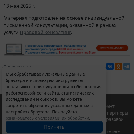
13 мая 2025 г.
Материал подготовлен на основе индивидуальной
письменной консультации, оказанной в рамках
услуги
Правовой консалтинг
.
Перепечатка
Мы обрабатываем локальные данные
браузера и используем инструменты
аналитики в целях улучшения и обеспечения
работоспособности сайта, статистических
исследований и обзоров. Вы можете
запретить обработку указанных данных в
© ООО "НПП "ГАРАНТ-СЕРВИС", 2026. Система ГАРАНТ
настройках браузера. Пожалуйста,
выпускается с 1990 года. Компания "Гарант" и ее партнеры
ознакомьтесь с условиями их обработки
.
являются участниками Российской ассоциации правовой
информации ГАРАНТ.
Принять
Портал ГАРАНТ.РУ зарегистрирован в качестве сетевого