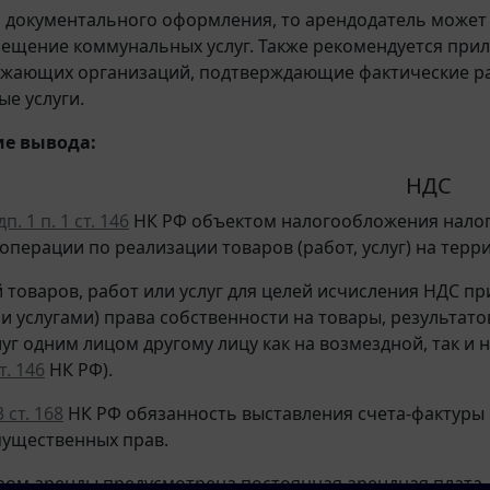
я документального оформления, то арендодатель может
мещение коммунальных услуг. Также рекомендуется прил
бжающих организаций, подтверждающие фактические р
е услуги.
е вывода:
НДС
п. 1 п. 1 ст. 146
НК РФ объектом налогообложения налого
операции по реализации товаров (работ, услуг) на терр
 товаров, работ или услуг для целей исчисления НДС пр
и услугами) права собственности на товары, результат
луг одним лицом другому лицу как на возмездной, так и 
т. 146
НК РФ).
3 ст. 168
НК РФ обязанность выставления счета-фактуры во
ущественных прав.
ром аренды предусмотрена постоянная арендная плата,