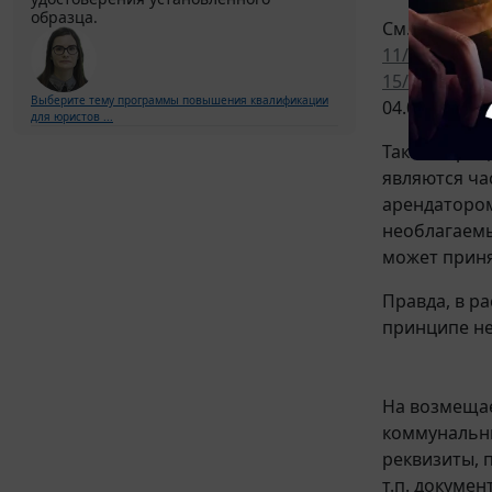
образца.
См. также 
11/32826
,
от
15/39
,
от 03.
Выберите тему программы повышения квалификации
04.02.2010 N
для юристов ...
Так как аре
являются ча
арендатором
необлагаемы
может приня
Правда, в р
принципе не
На возмещае
коммунальны
реквизиты,
т.п. докуме