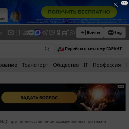
м
Войти
Eng
Перейти в систему ГАРАНТ
ование
Транспорт
Общество
IT
Профессия
П
НДС при перевыставлении коммунальных платежей