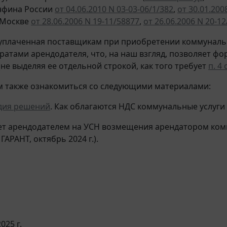
нфина России
от 04.06.2010 N 03-03-06/1/382
,
от 30.01.200
. Москве
от 28.06.2006 N 19-11/58877
,
от 26.06.2006 N 20-1
уплаченная поставщикам при приобретении коммунальн
тратами арендодателя, что, на наш взгляд, позволяет ф
(не выделяя ее отдельной строкой, как того требует
п. 4 
 также ознакомиться со следующими материалами:
дия решений
. Как облагаются НДС коммунальные услуги
чет арендодателем на УСН возмещения арендатором комм
ГАРАНТ, октябрь 2024 г.).
025 г.