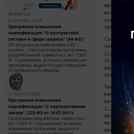
являются до
возмещение 
Анонсы
содержанию 
8 сентября 2026
при определ
Программа повышения
квалификации "О контрактной
Соответстве
системе в сфере закупок" (44-ФЗ)"
Об актуальных изменениях в КС
письма ФНС 
узнаете, став участником программы,
23.04.2007 
разработанной совместно с АО ''СБЕР
29.12.2005 
А". Слушателям, успешно освоившим
программу, выдаются удостоверения
варианте оф
установленного образца.
помещения в
Так, по мне
как во взаи
11 августа 2026
Программа повышения
качестве су
квалификации "О корпоративном
п. 22
информа
заказе" (223-ФЗ от 18.07.2011)
арендодател
Программа разработана совместно с
является до
АО ''СБЕР А". Слушателям, успешно
освоившим программу, выдаются
арендатора 
удостоверения установленного