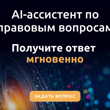
полнительной (переменной) частью арендной платы и в
затрат или на основании договора аренды как платежи
предоставленных в аренду помещений, то платежи за 
ении налоговой базы по НДС.
нно,
счет-фактуру
арендодатель на сумму указанных пла
России от 04.02.2010 N ШС-22-3/86@ со ссылкой на пис
N ШТ-6-03/340@
,
письмо
ФНС России от 21.03.2006 N ШТ-6
N 03-4-03/2299/28, письма Минфина России
от 31.12.2008 
ормления арендодатель правомочен выставить счет-фак
 аренду.
нию официальных органов, арендодатель не может высту
моотношениях с коммунальными организациями он являе
бабонента) пользоваться своими инженерными сетями с
ционного письма Президиума ВАС РФ от 11.01.2002 N 6
ем и арендатором и названное договором на поставку (о
говором на энергоснабжение. Такое соглашение, факти
на электроэнергию в арендуемых им помещениях, являе