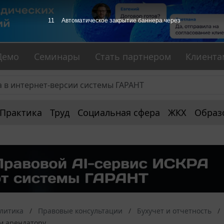
10
Автоматическое закрытие баннера через
Демо
Семинары
Стать партнером
Клиента
Практика
Труд
Социальная сфера
ЖКХ
Образ
алитика
Правовые консультации
Бухучет и отчетность
м арендатору