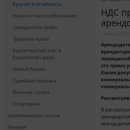
Бухучет и отчетность
НДС п
Налоги и налогообложение
аренд
Гражданское право
14 марта 2025
Трудовое право
Арендодател
Бухгалтерский учет в
арендаторо
бюджетной сфере
помещений.
это прямо у
Малый бизнес
Какие доку
коммунальн
Судебная практика
коммунальн
Военная служба
Рассмотрев
Популярное
В рассматри
Аналитические статьи
арендодател
арендодател
Мнения