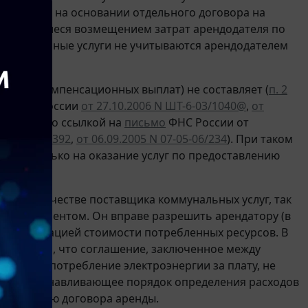
зимаются на основании отдельного договора на
, являющиеся возмещением затрат арендодателя по
коммунальные услуги не учитываются арендодателем
тежей (компенсационных выплат) не составляет (
п. 2
ьма ФНС России
от 27.10.2006 N ШТ-6-03/1040@
,
от
-03/297@ со ссылкой на
письмо
ФНС России от
N 03-07-11/392
,
от 06.09.2005 N 07-05-06/234
). При таком
туру только на оказание услуг по предоставлению
пать в качестве поставщика коммунальных услуг, так
тся абонентом. Он вправе разрешить арендатору (в
 компенсацией стоимости потребленных ресурсов. В
6 указано, что соглашение, заключенное между
тпуск) и потребление электроэнергии за плату, не
чески устанавливающее порядок определения расходов
тся частью договора аренды.