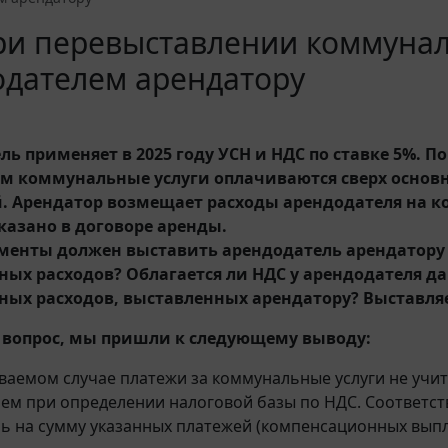
ри перевыставлении коммуна
одателем арендатору
ь применяет в 2025 году УСН и НДС по ставке 5%. По
м коммунальные услуги оплачиваются сверх основ
 Арендатор возмещает расходы арендодателя на к
казано в договоре аренды.
менты должен выставить арендодатель арендатору
ых расходов? Облагается ли НДС у арендодателя 
ых расходов, выставленных арендатору? Выставляе
 вопрос, мы пришли к следующему выводу:
ваемом случае платежи за коммунальные услуги не учи
ем при определении налоговой базы по НДС. Соответств
ь на сумму указанных платежей (компенсационных выпла