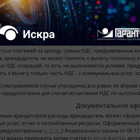
письма Минфина России
от 28.04.2020 N 03-07-07/34367
,
от
 10.02.2011 N 03-03-06/1/86
,
от 14.05.2008 N 03-03-06/2/51
,
03.2006 N 03-04-15/52
, письма ФНС России
от 29.12.2005 
 ШС-22-3/86@ (
п. 2
).
ндодатель не оказывает коммунальных услуг, не являясь
стью платежей за аренду, суммы НДС, предъявленные к
, арендодатель не может принять к вычету, поскольку э
х НДС операций, то есть не выполняются условия, пр
ть к вычету только часть НДС - с коммунальных услуг, 
ассматриваемом случае упрощенец все равно не вправе 
 предусмотрено для случая исчисления НДС по льготной 
Документальное оф
мые арендатором расходы арендодатель может оформит
х услуг, отчет о потребленных ресурсах. Оформленны
 предусмотренные
ч. 2 ст. 9
Федерального закона от 06.12.2
нту) можно приложить копии счетов (
счетов-фактур
, акт