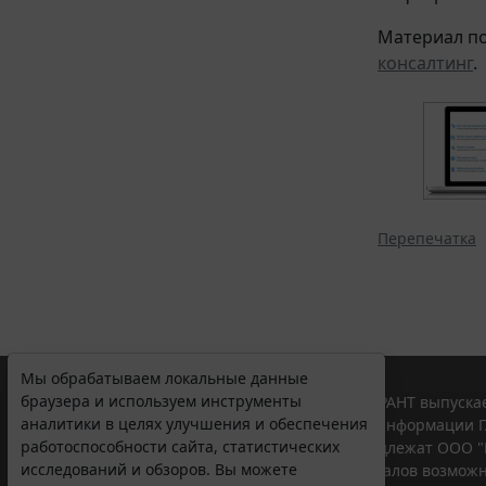
Материал по
консалтинг
.
Перепечатка
Мы обрабатываем локальные данные
браузера и используем инструменты
© ООО "НПП "ГАРАНТ-СЕРВИС", 2026. Система ГАРАНТ выпускае
аналитики в целях улучшения и обеспечения
участниками Российской ассоциации правовой информации Г
работоспособности сайта, статистических
Все права на материалы сайта ГАРАНТ.РУ принадлежат ООО "
исследований и обзоров. Вы можете
Полное или частичное воспроизведение материалов возможн