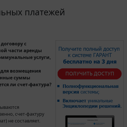
льных платежей
 договору с
ной части аренды
оммунальные услуги,
 для возмещения
данные суммы
тся ли счет-фактура?
тываются
енно, счет-фактуру
т) не составляет.