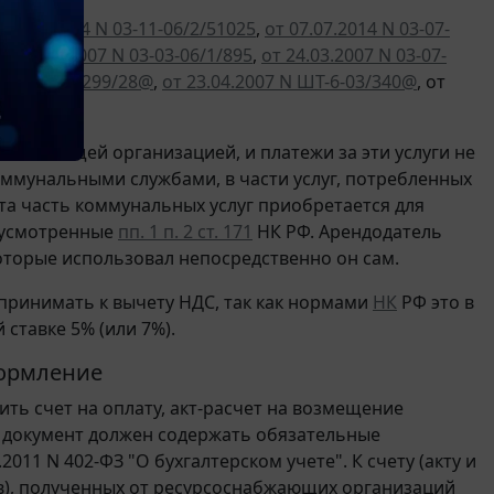
 10.10.2014 N 03-11-06/2/51025
,
от 07.07.2014 N 03-07-
от 27.12.2007 N 03-03-06/1/895
,
от 24.03.2007 N 03-07-
N 03-4-03/2299/28@
,
от 23.04.2007 N ШТ-6-03/340@
, от
 снабжающей организацией, и платежи за эти услуги не
оммунальными службами, в части услуг, потребленных
та часть коммунальных услуг приобретается для
едусмотренные
пп. 1 п. 2 ст. 171
НК РФ. Арендодатель
которые использовал непосредственно он сам.
принимать к вычету НДС, так как нормами
НК
РФ это в
ставке 5% (или 7%).
ормление
ь счет на оплату, акт-расчет на возмещение
й документ должен содержать обязательные
011 N 402-ФЗ "О бухгалтерском учете". К счету (акту и
ов), полученных от ресурсоснабжающих организаций