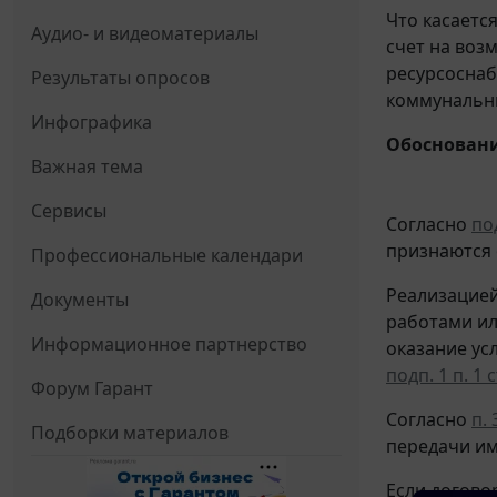
Что касаетс
Аудио- и видеоматериалы
счет на воз
ресурсосна
Результаты опросов
коммунальны
Инфографика
Обосновани
Важная тема
Сервисы
Согласно
под
признаются 
Профессиональные календари
Реализацией
Документы
работами ил
Информационное партнерство
оказание ус
подп. 1 п. 1 с
Форум Гарант
Согласно
п. 
Подборки материалов
передачи им
Если догово