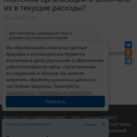
их в текущие расходы?
17 октября 2022
Для просмотра актуального текста
документа и получения полной
информации о вступлении в силу,
изменениях и порядке применения
Мы обрабатываем локальные данные
документа, воспользуйтесь поиском в
Перепечатка
браузера и используем инструменты
Интернет-версии системы ГАРАНТ:
аналитики в целях улучшения и обеспечения
работоспособности сайта, статистических
исследований и обзоров. Вы можете
запретить обработку указанных данных в
настройках браузера. Пожалуйста,
ознакомьтесь с условиями их обработки
.
Принять
© ООО "НПП "ГАРАНТ-СЕРВИС", 2026. Система ГАРАНТ
выпускается с 1990 года. Компания "Гарант" и ее партнеры
Erid: 4CQwVszH9pWwojUA9Q3
Реклама
являются участниками Российской ассоциации правовой
информации ГАРАНТ.