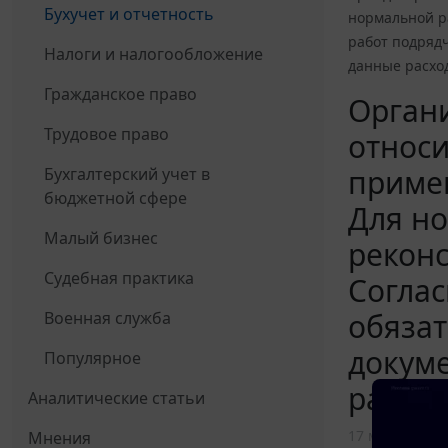
Бухучет и отчетность
нормальной р
работ подрядч
Налоги и налогообложение
данные расхо
Гражданское право
Органи
Трудовое право
относи
примен
Бухгалтерский учет в
бюджетной сфере
Для н
Малый бизнес
реконс
Судебная практика
Согла
обязат
Военная служба
докуме
Популярное
расхо
Аналитические статьи
17 мая 2022
Мнения