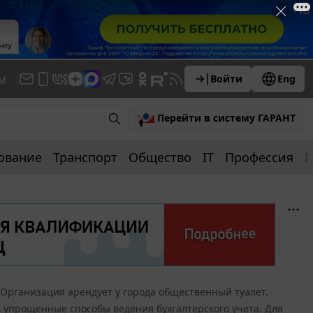
м
Войти
Eng
Перейти в систему ГАРАНТ
ование
Транспорт
Общество
IT
Профессия
П
Организация арендует у города общественный туалет.
 упрощенные способы ведения бухгалтерского учета. Для