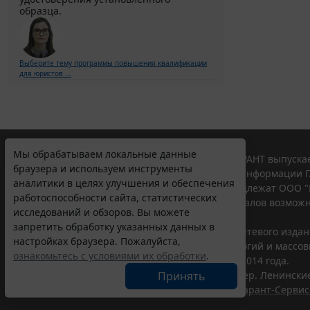
образца.
Выберите тему программы повышения квалификации
для юристов ...
Мы обрабатываем локальные данные
© ООО "НПП "ГАРАНТ-СЕРВИС", 2026. Система ГАРАНТ выпускае
браузера и используем инструменты
участниками Российской ассоциации правовой информации Г
аналитики в целях улучшения и обеспечения
Все права на материалы сайта ГАРАНТ.РУ принадлежат ООО "
работоспособности сайта, статистических
Полное или частичное воспроизведение материалов возможн
исследований и обзоров. Вы можете
Правила использования портала.
запретить обработку указанных данных в
Портал ГАРАНТ.РУ зарегистрирован в качестве сетевого изда
настройках браузера. Пожалуйста,
надзору в сфере связи,информационных технологий и массо
ознакомьтесь с условиями их обработки
.
(Роскомнадзором), Эл № ФС77-58365 от 18 июня 2014 года.
Принять
ООО "НПП "ГАРАНТ-СЕРВИС", 119234, г. Москва, тер. Ленинские 
Разработчик ЭПС Система ГАРАНТ – ООО "НПП "
Гарант-Сервис