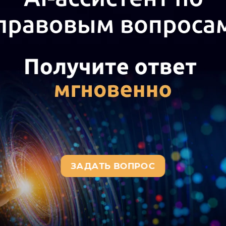
а актуального текста документа и получения полной информации о вступ
окумента, воспользуйтесь поиском в Интернет-версии системы ГАРАНТ: