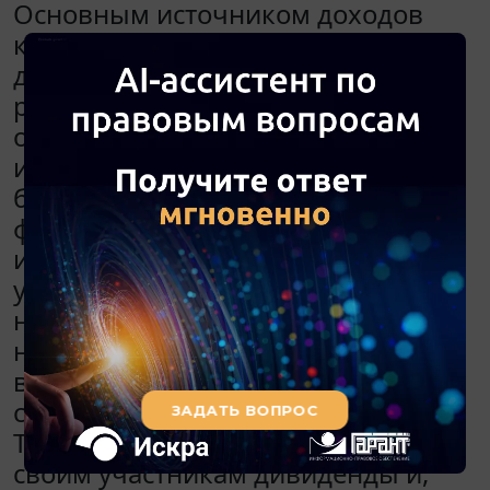
Основным источником доходов
компании является доход от
долевого участия в деятельности
российских дочерних и зависимых
обществ. Данные доходы
исключаются из налогооблагаемой
базы по налогу на прибыль, что
формирует ОНА. Основание
исключения - доходы от долевого
участия в других организациях,
налог с которых удержан
налоговым агентом (источником
выплаты дохода) по ставкам в
соответствии со статьей 284 НК РФ.
То есть общество распределяет
своим участникам дивиденды и,