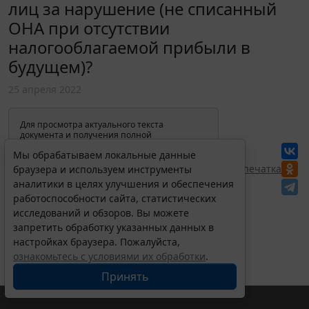
лиц за нарушение (не списанный
ОНА при отсутствии
налогооблагаемой прибыли в
будущем)?
25 апреля 2022
Для просмотра актуального текста
документа и получения полной
информации о вступлении в силу,
Мы обрабатываем локальные данные
изменениях и порядке применения
документа, воспользуйтесь поиском в
Перепечатка
браузера и используем инструменты
Интернет-версии системы ГАРАНТ:
аналитики в целях улучшения и обеспечения
работоспособности сайта, статистических
исследований и обзоров. Вы можете
запретить обработку указанных данных в
настройках браузера. Пожалуйста,
ознакомьтесь с условиями их обработки
.
Принять