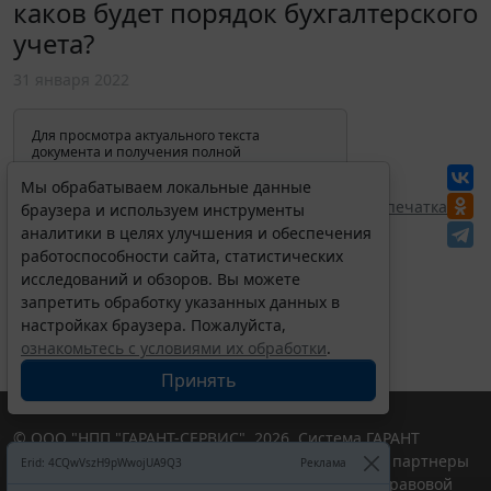
каков будет порядок бухгалтерского
учета?
31 января 2022
Для просмотра актуального текста
документа и получения полной
информации о вступлении в силу,
изменениях и порядке применения
Мы обрабатываем локальные данные
документа, воспользуйтесь поиском в
Перепечатка
браузера и используем инструменты
Интернет-версии системы ГАРАНТ:
аналитики в целях улучшения и обеспечения
работоспособности сайта, статистических
исследований и обзоров. Вы можете
запретить обработку указанных данных в
настройках браузера. Пожалуйста,
ознакомьтесь с условиями их обработки
.
Принять
© ООО "НПП "ГАРАНТ-СЕРВИС", 2026. Система ГАРАНТ
выпускается с 1990 года. Компания "Гарант" и ее партнеры
Erid: 4CQwVszH9pWwojUA9Q3
Реклама
являются участниками Российской ассоциации правовой