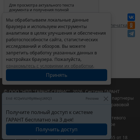
Для просмотра актуального текста
документа и получения полной
информации о вступлении в силу,
изменениях и порядке применения
Мы обрабатываем локальные данные
документа, воспользуйтесь поиском в
Перепечатка
браузера и используем инструменты
Интернет-версии системы ГАРАНТ:
аналитики в целях улучшения и обеспечения
работоспособности сайта, статистических
исследований и обзоров. Вы можете
запретить обработку указанных данных в
настройках браузера. Пожалуйста,
ознакомьтесь с условиями их обработки
.
Принять
© ООО "НПП "ГАРАНТ-СЕРВИС", 2026. Система ГАРАНТ
выпускается с 1990 года. Компания "Гарант" и ее партнеры
Erid: 4CQwVszH9pWwojUA9Q3
Реклама
являются участниками Российской ассоциации правовой
информации ГАРАНТ.
Получите полный доступ к системе
Портал ГАРАНТ.РУ зарегистрирован в качестве сетевого
ГАРАНТ бесплатно на 3 дня!
издания Федеральной службой по надзору в сфере
Получить доступ
связи,информационных технологий и массовых
коммуникаций (Роскомнадзором), Эл № ФС77-58365 от 18