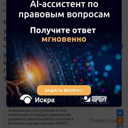
периода и минимизировать расхождения с применяемым
ранее учетом запасов?
Каким образом сформировать
учетную политику по учету запасов
в соответствии с ФСБУ 5/2019,
чтобы не увеличивать сумму затрат
учетного периода и
минимизировать расхождения с
применяемым ранее учетом
запасов?
10 августа 2021
Для просмотра актуального текста
документа и получения полной
информации о вступлении в силу,
изменениях и порядке применения
документа, воспользуйтесь поиском в
Перепечатка
Интернет-версии системы ГАРАНТ: