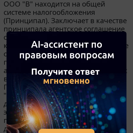
ООО "В" находится на общей
системе налогообложения
(Принципал). Заключает в качестве
принципала агентское соглашение
с ООО "А" (далее - Агент), условия
которого установлены в Регламенте
оплаты услуг по организации
проезда по платным участкам
автомобильных дорог, переданных
в доверительное управление
Государственной компании
"Российские автомобильные
дороги", с использованием
электронных средств регистрации
проезда, связанных с ними
дополнительных услуг и порядка