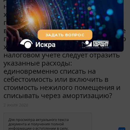
находятся у предприятия в
хозяйственном ведении с 2010
года. Сплит-система настенная и не
встроена в здание. Гипсокартонные
перегородки не носят капитального
характера. Как в бухгалтерском и
налоговом учете следует отразить
указанные расходы:
единовременно списать на
себестоимость или включить в
стоимость нежилого помещения и
списывать через амортизацию?
2 июля 2020
Для просмотра актуального текста
документа и получения полной
информации о вступлении в силу,