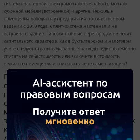
системы настенной, электромонтажные работы, монтаж
кухонной мебели (встроенной) и другие. Нежилые
помещения находятся у предприятия в хозяйственном
ведении с 2010 года. Сплит-система настенная и не
встроена в здание. Гипсокартонные перегородки не носят
капитального характера. Как в бухгалтерском и налоговом
учете следует отразить указанные расходы: единовременно
списать на себестоимость или включить в стоимость
нежилого помещения и списывать через амортизацию?
Предприятие провело ремонт и
отделочные работы нежилых
помещений, которые включают в
себя: устройство перегородок,
монтаж сплит-системы настенной,
электромонтажные работы, монтаж
кухонной мебели (встроенной) и
другие. Нежилые помещения