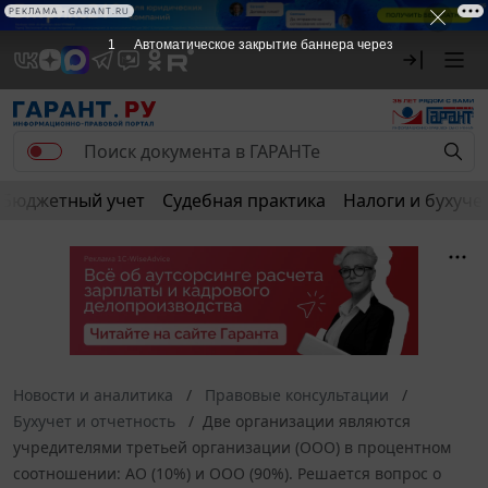
РЕКЛАМА
РЕКЛАМА • GARANT.RU
1
Автоматическое закрытие баннера через
Бюджетный учет
Судебная практика
Налоги и бухуче
Новости и аналитика
Правовые консультации
Бухучет и отчетность
Две организации являются
учредителями третьей организации (ООО) в процентном
соотношении: АО (10%) и ООО (90%). Решается вопрос о