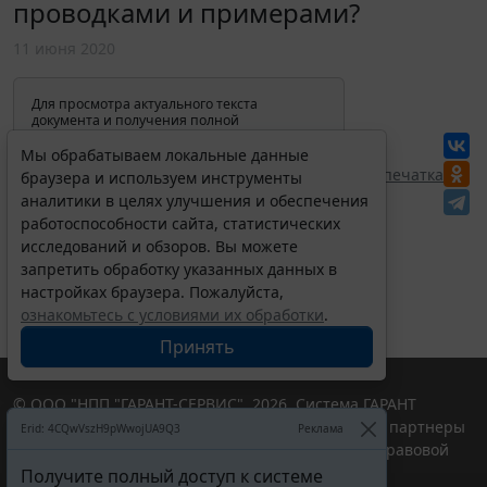
проводками и примерами?
11 июня 2020
Для просмотра актуального текста
документа и получения полной
информации о вступлении в силу,
изменениях и порядке применения
Мы обрабатываем локальные данные
документа, воспользуйтесь поиском в
Перепечатка
браузера и используем инструменты
Интернет-версии системы ГАРАНТ:
аналитики в целях улучшения и обеспечения
работоспособности сайта, статистических
исследований и обзоров. Вы можете
запретить обработку указанных данных в
настройках браузера. Пожалуйста,
ознакомьтесь с условиями их обработки
.
Принять
© ООО "НПП "ГАРАНТ-СЕРВИС", 2026. Система ГАРАНТ
выпускается с 1990 года. Компания "Гарант" и ее партнеры
Erid: 4CQwVszH9pWwojUA9Q3
Реклама
являются участниками Российской ассоциации правовой
информации ГАРАНТ.
Получите полный доступ к системе