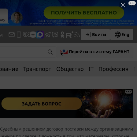
м
Войти
Eng
Перейти в систему ГАРАНТ
ование
Транспорт
Общество
IT
Профессия
П
Судебным решением договор поставки между организациями
енное по сделке. Сложность в том, что материалы, которые