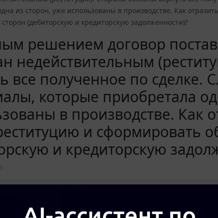
дна из сторон, уже использованы в производстве. Как отразит
 сторон (дебиторскую и кредиторскую задолженности)?
ным решением договор постав
н недействительным (реститу
ь все полученное по сделке. С
алы, которые приобретала одн
зованы в производстве. Как о
реституцию и сформировать о
орскую и кредиторскую задол
9
а актуального текста документа и получения полной информации о вступ
окумента, воспользуйтесь поиском в Интернет-версии системы ГАРАНТ: