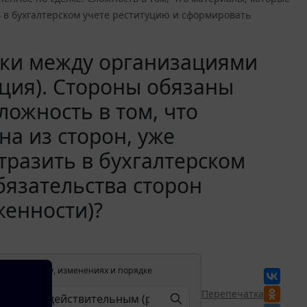
ь в бухгалтерском учете реституцию и сформировать
ки между организациями
ция). Стороны обязаны
ложность в том, что
а из сторон, уже
тразить в бухгалтерском
бязательства сторон
женности)?
лении в силу, изменениях и порядке
Перепечатка