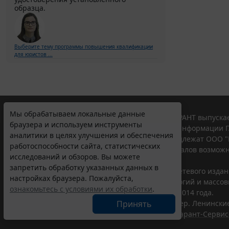
образца.
Выберите тему программы повышения квалификации
для юристов ...
Мы обрабатываем локальные данные
© ООО "НПП "ГАРАНТ-СЕРВИС", 2026. Система ГАРАНТ выпускае
браузера и используем инструменты
участниками Российской ассоциации правовой информации Г
аналитики в целях улучшения и обеспечения
Все права на материалы сайта ГАРАНТ.РУ принадлежат ООО "
работоспособности сайта, статистических
Полное или частичное воспроизведение материалов возможн
исследований и обзоров. Вы можете
Правила использования портала.
запретить обработку указанных данных в
Портал ГАРАНТ.РУ зарегистрирован в качестве сетевого изда
настройках браузера. Пожалуйста,
надзору в сфере связи,информационных технологий и массо
ознакомьтесь с условиями их обработки
.
(Роскомнадзором), Эл № ФС77-58365 от 18 июня 2014 года.
Принять
ООО "НПП "ГАРАНТ-СЕРВИС", 119234, г. Москва, тер. Ленинские 
Разработчик ЭПС Система ГАРАНТ – ООО "НПП "
Гарант-Сервис