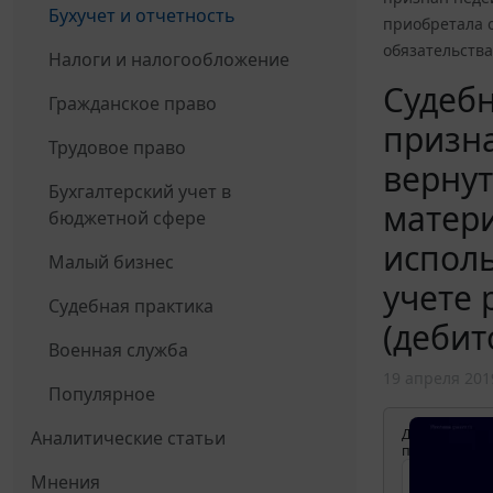
Бухучет и отчетность
приобретала о
обязательства
Налоги и налогообложение
Судеб
Гражданское право
призна
Трудовое право
вернут
Бухгалтерский учет в
матери
бюджетной сфере
исполь
Малый бизнес
учете 
Судебная практика
(дебит
Военная служба
19 апреля 201
Популярное
Для просмотр
Аналитические статьи
применения д
Мнения