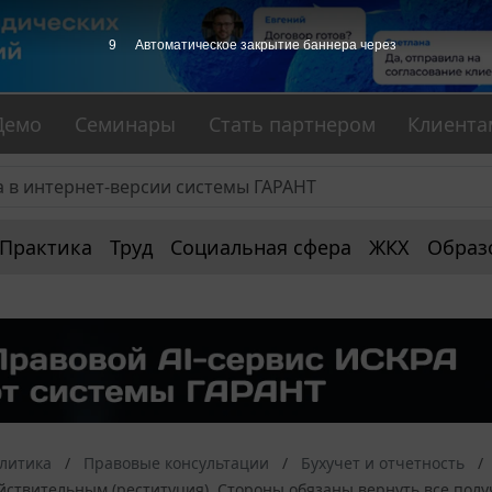
8
Автоматическое закрытие баннера через
Демо
Семинары
Стать партнером
Клиента
Практика
Труд
Социальная сфера
ЖКХ
Образ
алитика
Правовые консультации
Бухучет и отчетность
ствительным (реституция). Стороны обязаны вернуть все получ