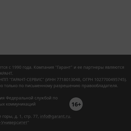
тся с 1990 года. Компания "Гарант" и ее партнеры являются
АРАНТ.
НПП "ГАРАНТ-СЕРВИС" (ИНН 7718013048, ОГРН 1027700495745).
о только по письменному разрешению правообладателя.
ния Федеральной службой по
16+
вых коммуникаций
горы, д. 1, стр. 77,
info@garant.ru
.
-Университет
"